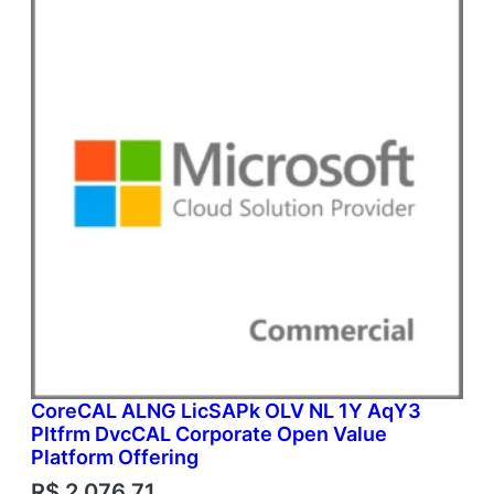
CoreCAL ALNG LicSAPk OLV NL 1Y AqY3
Pltfrm DvcCAL Corporate Open Value
Platform Offering
R$
2.076,71