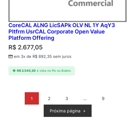
CoreCAL ALNG LicSAPk OLV NL 1Y AqY3
Pltfrm UsrCAL Corporate Open Value
Platform Offering
R$
2.677,05
em 3x de
R$
892,35
sem juros
R$
2.543,20
à vista no Pix ou Boleto
1
2
3
…
9
Próxima página
»