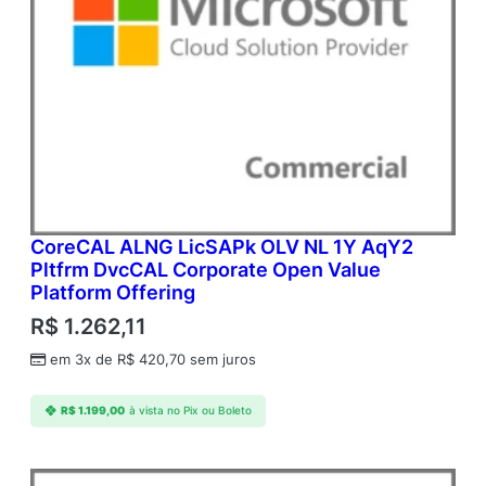
CoreCAL ALNG LicSAPk OLV NL 1Y AqY2
Pltfrm DvcCAL Corporate Open Value
Platform Offering
R$
1.262,11
em 3x de
R$
420,70
sem juros
R$
1.199,00
à vista no Pix ou Boleto