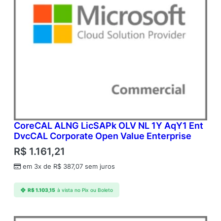
CoreCAL ALNG LicSAPk OLV NL 1Y AqY1 Ent
DvcCAL Corporate Open Value Enterprise
R$
1.161,21
em 3x de
R$
387,07
sem juros
R$
1.103,15
à vista no Pix ou Boleto