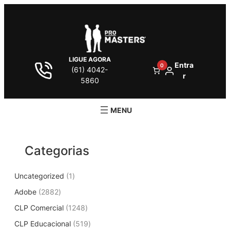
Pular
para
o
conteúdo
LIGUE AGORA
Entra
0
(61) 4042-
r
5860
Categorias
1
Uncategorized
1
p
2
Adobe
2882
r
8
1
CLP Comercial
1248
o
8
2
d
5
CLP Educacional
2
519
4
u