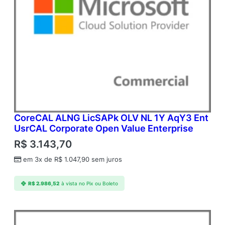
CoreCAL ALNG LicSAPk OLV NL 1Y AqY3 Ent
UsrCAL Corporate Open Value Enterprise
R$
3.143,70
em 3x de
R$
1.047,90
sem juros
R$
2.986,52
à vista no Pix ou Boleto