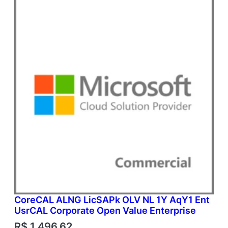
CoreCAL ALNG LicSAPk OLV NL 1Y AqY1 Ent
UsrCAL Corporate Open Value Enterprise
R$
1.496,62