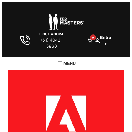
LIGUE AGORA
Entra
0
(61) 4042-
r
5860