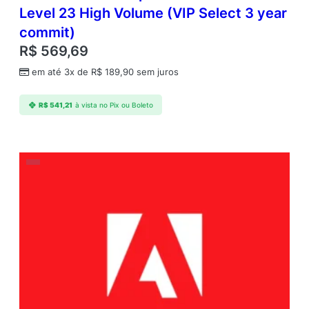
Level 23 High Volume (VIP Select 3 year
commit)
R$
569,69
em até 3x de
R$
189,90
sem juros
R$
541,21
à vista no Pix ou Boleto