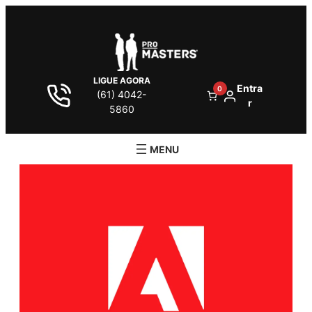
LIGUE AGORA
Entra
0
(61) 4042-
r
5860