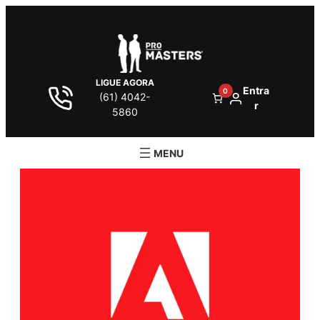
LIGUE AGORA
Entra
0
(61) 4042-
r
5860