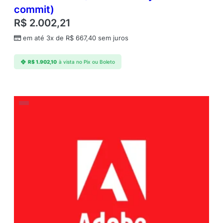
commit)
R$
2.002,21
em até 3x de
R$
667,40
sem juros
R$
1.902,10
à vista no Pix ou Boleto