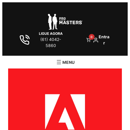
LIGUE AGORA
Entra
0
(61) 4042-
r
5860