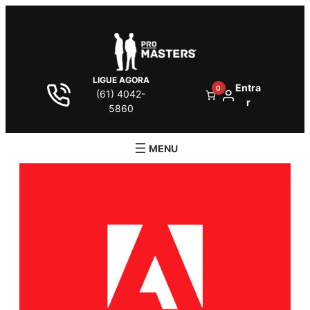
LIGUE AGORA
Entra
0
(61) 4042-
r
5860