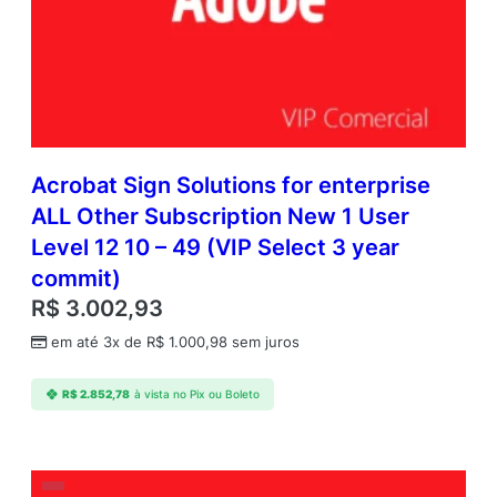
s
S
u
b
s
c
r
i
Acrobat Sign Solutions for enterprise
p
ALL Other Subscription New 1 User
t
Level 12 10 – 49 (VIP Select 3 year
i
o
commit)
n
R$
3.002,93
N
e
em até 3x de
R$
1.000,98
sem juros
w
M
R$
2.852,78
à vista no Pix ou Boleto
u
l
t
i