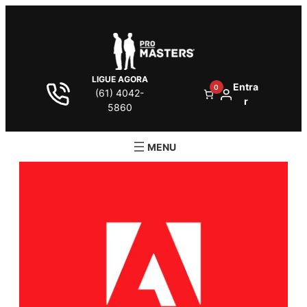
LIGUE AGORA
Entra
0
(61) 4042-
r
5860