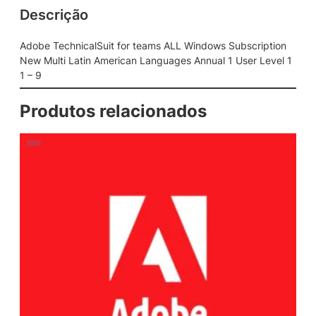
Descrição
S
u
i
Adobe TechnicalSuit for teams ALL Windows Subscription
t
New Multi Latin American Languages Annual 1 User Level 1
f
1 – 9
o
r
Produtos relacionados
t
e
a
m
s
A
L
L
W
i
n
d
o
w