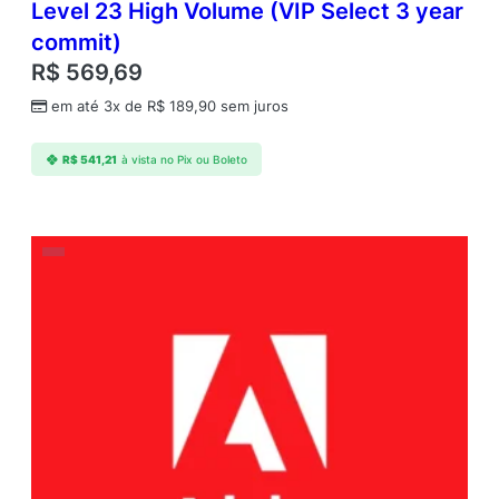
Level 23 High Volume (VIP Select 3 year
A
commit)
n
n
R$
569,69
u
em até 3x de
R$
189,90
sem juros
a
l
1
R$
541,21
à vista no Pix ou Boleto
U
s
e
r
L
e
v
e
l
1
1
–
9
q