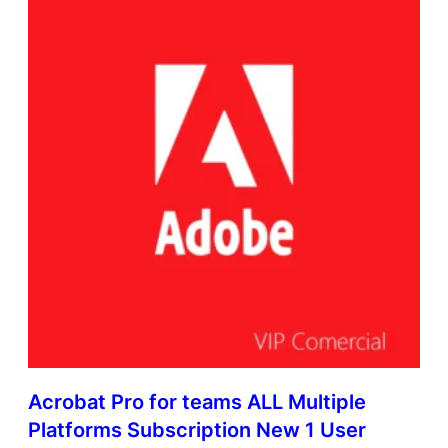
L
a
t
i
n
A
m
e
r
i
c
a
n
L
a
n
g
u
a
Acrobat Pro for teams ALL Multiple
g
e
Platforms Subscription New 1 User
s