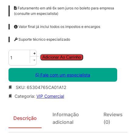
Faturamento em até 6x sem juros no boleto para empresa
(consulte um especialista)
Valor final já inclui todos os impostos e encargos
Suporte técnico especializado
A
+
Adicionar Ao Carrinho
d
-
o
b
Fale com um especialista
e
T
SKU:
65304765CA01A12
e
Categoria:
VIP Comercial
c
h
n
Informação
Reviews
i
Descrição
adicional
(0)
c
a
l