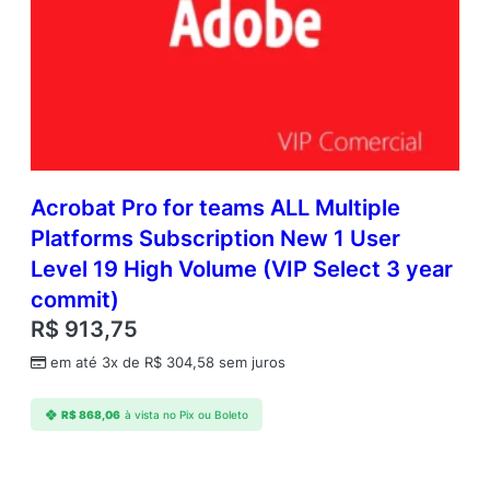
u
a
n
t
i
d
a
d
e
Acrobat Pro for teams ALL Multiple
Platforms Subscription New 1 User
Level 19 High Volume (VIP Select 3 year
commit)
R$
913,75
em até 3x de
R$
304,58
sem juros
R$
868,06
à vista no Pix ou Boleto