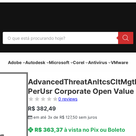
P
e
s
q
u
i
Adobe
Autodesk
Microsoft
Corel
Antivírus
VMware
s
a
r
p
AdvancedThreatAnltcsCltMgt
r
o
PerUsr Corporate Open Value 
d
u
0 reviews
t
o
R$
382,49
s
em até 3x de
R$
127,50
sem juros
R$
363,37
à vista no Pix ou Boleto