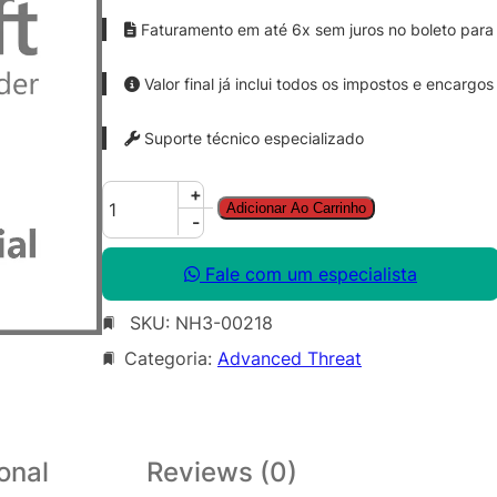
Faturamento em até 6x sem juros no boleto para 
Valor final já inclui todos os impostos e encargos
Suporte técnico especializado
A
+
Adicionar Ao Carrinho
d
-
v
a
Fale com um especialista
n
SKU:
NH3-00218
c
e
Categoria:
Advanced Threat
d
T
h
r
onal
Reviews (0)
e