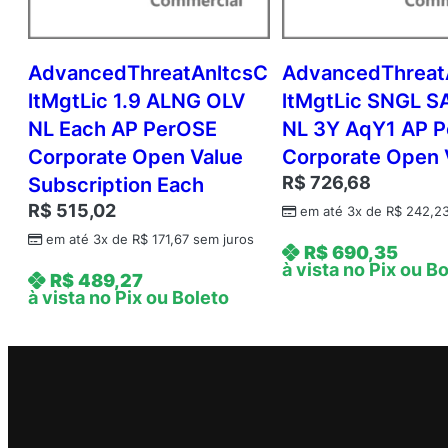
AdvancedThreatAnltcsC
AdvancedThreat
ltMgtLic 1.9 ALNG OLV
ltMgtLic SNGL S
NL Each AP PerOSE
NL 3Y AqY1 AP P
Corporate Open Value
Corporate Open 
R$
726,68
Subscription Each
R$
515,02
em até 3x de
R$
242,2
em até 3x de
R$
171,67
sem juros
R$
690,35
à vista no Pix ou B
R$
489,27
à vista no Pix ou Boleto