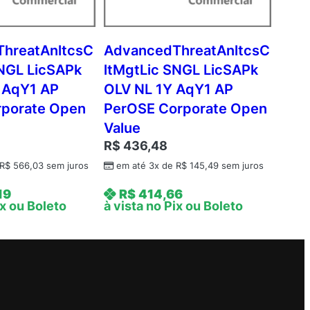
hreatAnltcsC
AdvancedThreatAnltcsC
SNGL LicSAPk
ltMgtLic SNGL LicSAPk
 AqY1 AP
OLV NL 1Y AqY1 AP
rporate Open
PerOSE Corporate Open
Value
R$
436,48
R$
566,03
sem juros
em até 3x de
R$
145,49
sem juros
19
R$
414,66
ix ou Boleto
à vista no Pix ou Boleto