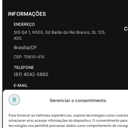
INFORMAÇÕES
ENDEREÇO
C
SIG Qd 1, N505, Ed Barão do Rio Branco, SL 123,
A50.
Brasília/DF
CEP: 70610-410
TELEFONE
(61) 4042-5860
E-MAIL
contato@promasters.net.br
Gerenciar o consentimento
HORÁRIO DE ATENDIMENTO
segunda a sexta das 9hrs às 18hrs exceto feriados.
Para fornecer as melhores experiências, usamos tecnologias como cookies
armazenar e/ou acessar informações do dispositivo. O consentimento para
Facebook
Instagram
Youtube
tecnologias nos permitirá processar dados como comportamento de naveg