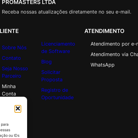
PROMASTERS LTDA
P
e
Receba nossas atualizações diretamente no seu e-mail.
r
U
LIENTE
ATENDIMENTO
s
r
Licenciamento
Atendimento por e-
C
Sobre Nós
de Software
o
Atendimento via Ch
Contato
r
Blog
WhatsApp
Seja Nosso
p
Solicitar
Parceiro
o
Proposta
r
Minha
Registro de
a
Conta
Oportunidade
t
e
O
p
 para
e
 essas
n
ação ou IDs