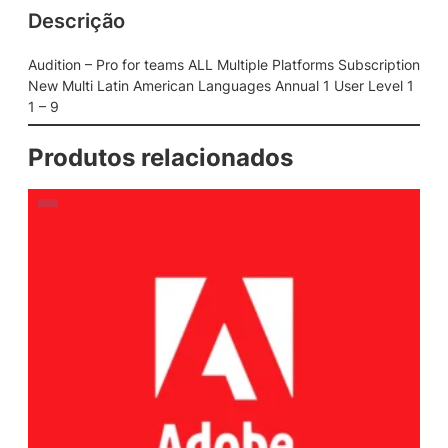
Descrição
r
t
e
Audition – Pro for teams ALL Multiple Platforms Subscription
a
New Multi Latin American Languages Annual 1 User Level 1
m
1 – 9
s
A
Produtos relacionados
L
L
M
u
l
t
i
p
l
e
P
l
a
t