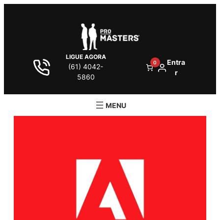
LIGUE AGORA
Entra
0
(61) 4042-
r
5860