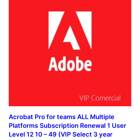
u
l
t
i
L
a
t
i
n
A
m
e
r
i
c
a
n
L
Acrobat Pro for teams ALL Multiple
a
Platforms Subscription Renewal 1 User
n
g
Level 12 10 – 49 (VIP Select 3 year
u