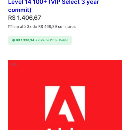
Level 14 100+ (VIP Select 3 year
commit)
R$
1.406,67
em até 3x de
R$
468,89
sem juros
R$
1.336,34
à vista no Pix ou Boleto