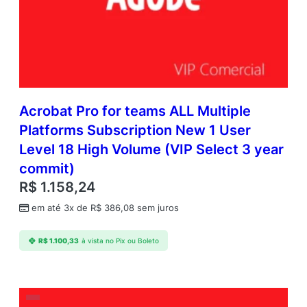
1
–
9
q
u
a
n
Acrobat Pro for teams ALL Multiple
t
i
Platforms Subscription New 1 User
d
Level 18 High Volume (VIP Select 3 year
a
commit)
d
e
R$
1.158,24
em até 3x de
R$
386,08
sem juros
R$
1.100,33
à vista no Pix ou Boleto