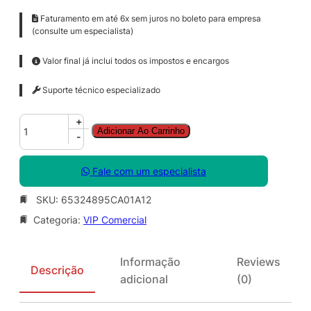
Faturamento em até 6x sem juros no boleto para empresa
(consulte um especialista)
Valor final já inclui todos os impostos e encargos
Suporte técnico especializado
A
+
Adicionar Ao Carrinho
u
-
d
i
Fale com um especialista
t
i
SKU:
65324895CA01A12
o
Categoria:
VIP Comercial
n
–
P
Informação
Reviews
r
Descrição
adicional
(0)
o
f
o