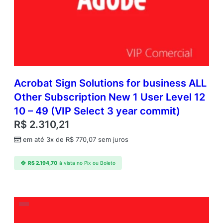
f
o
r
m
s
S
u
b
Acrobat Sign Solutions for business ALL
s
Other Subscription New 1 User Level 12
c
10 – 49 (VIP Select 3 year commit)
r
i
R$
2.310,21
p
em até 3x de
R$
770,07
sem juros
t
i
o
R$
2.194,70
à vista no Pix ou Boleto
n
N
e
w
M