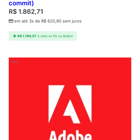
commit)
a
R$
1.862,71
g
e
em até 3x de
R$
620,90
sem juros
s
A
R$
1.769,57
à vista no Pix ou Boleto
n
n
u
a
l
1
U
s
e
r
L
e
v
e
l
1