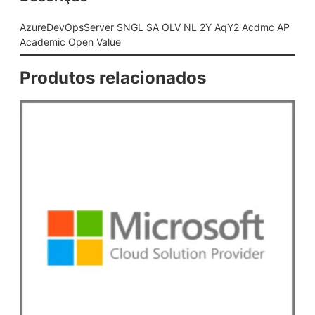
e
r
AzureDevOpsServer SNGL SA OLV NL 2Y AqY2 Acdmc AP
S
Academic Open Value
N
G
Produtos relacionados
L
S
A
O
L
V
N
L
2
Y
A
q
Y
2
A
c