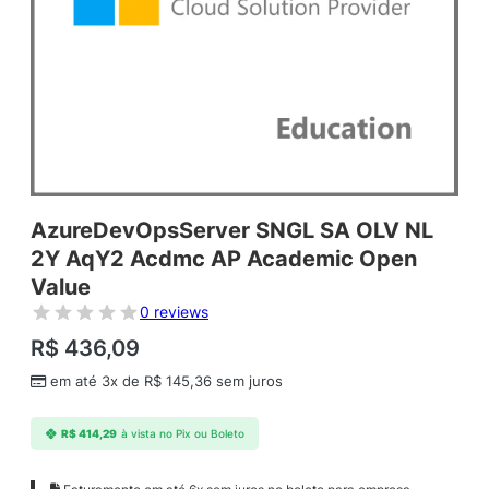
AzureDevOpsServer SNGL SA OLV NL
2Y AqY2 Acdmc AP Academic Open
Value
0 reviews
R$
436,09
em até 3x de
R$
145,36
sem juros
R$
414,29
à vista no Pix ou Boleto