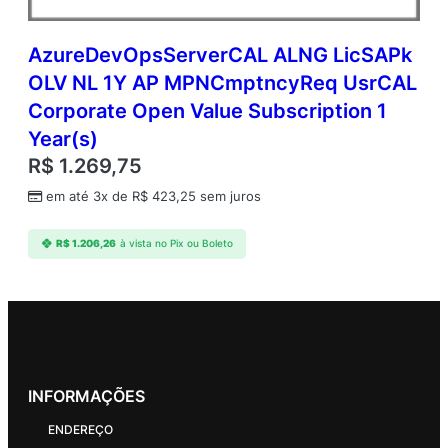
AzureDevOpsServerCAL ALNG LicSAPk
OLV NL 1Y AP MPNCmptncyReq UsrCAL
Corporate Open Value Subscription 1
Year(s)
R$
1.269,75
em até 3x de
R$
423,25
sem juros
R$
1.206,26
à vista no Pix ou Boleto
INFORMAÇÕES
ENDEREÇO