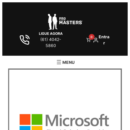
LIGUE AGORA
Entra
0
(61) 4042-
r
5860