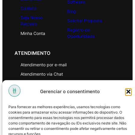
Software
Contato
Blog
Seja Nosso
Solicitar Proposta
Parceiro
Registro de
Minha Conta
Oportunidade
ATENDIMENTO
Atendimento por e-mail
Atendimento via Chat
WhatsApp
Gerenciar o consentimento
INSTITUCIONAL
Para fornecer as melhores experiências, usamos tecnologias como
Política de Privacidade
cookies para armazenar e/ou acessar informações do dispositivo. O
consentimento para essas tecnologias nos permitirá processar dados
Política de Troca e Devoluções
como comportamento de navegação ou IDs exclusivos neste site. Não
consentir ou retirar o consentimento pode afetar negativamente certos
Política de Reembolso
recursos e funções.