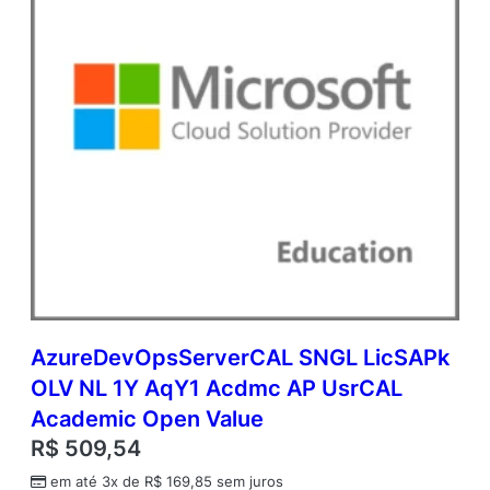
e
q
u
a
n
t
i
d
a
d
e
AzureDevOpsServerCAL SNGL LicSAPk
OLV NL 1Y AqY1 Acdmc AP UsrCAL
Academic Open Value
R$
509,54
em até 3x de
R$
169,85
sem juros