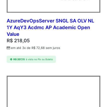
AzureDevOpsServer SNGL SA OLV NL
1Y AqY3 Acdmc AP Academic Open
Value
R$
218,05
em até 3x de
R$
72,68
sem juros
R$
207,15
à vista no Pix ou Boleto