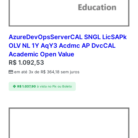
d
m
c
A
P
A
AzureDevOpsServerCAL SNGL LicSAPk
c
OLV NL 1Y AqY3 Acdmc AP DvcCAL
a
Academic Open Value
d
e
R$
1.092,53
m
em até 3x de
R$
364,18
sem juros
i
c
O
R$
1.037,90
à vista no Pix ou Boleto
p
e
n
V
a
l
u