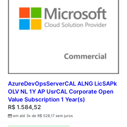
AzureDevOpsServerCAL ALNG LicSAPk
OLV NL 1Y AP UsrCAL Corporate Open
Value Subscription 1 Year(s)
R$
1.584,52
em até 3x de
R$
528,17
sem juros