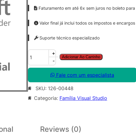
Faturamento em até 6x sem juros no boleto para 
Valor final já inclui todos os impostos e encargos
Suporte técnico especializado
A
+
Adicionar Ao Carrinho
z
-
u
r
Fale com um especialista
e
SKU:
126-00448
D
e
Categoria:
Família Visual Studio
v
O
p
s
onal
Reviews (0)
S