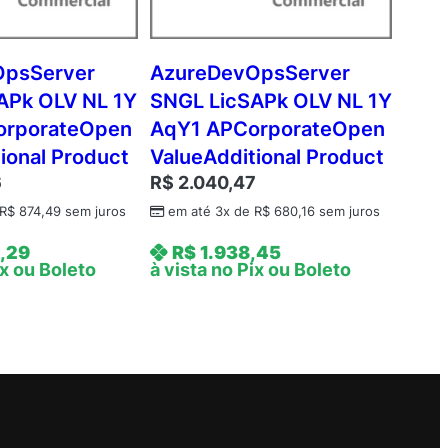
OpsServer
AzureDevOpsServer
APk OLV NL 1Y
SNGL LicSAPk OLV NL 1Y
orporateOpen
AqY1 APCorporateOpen
ional Product
ValueAdditional Product
6
R$
2.040,47
R$
874,49
sem juros
em até 3x de
R$
680,16
sem juros
,29
R$
1.938,45
ix ou Boleto
à vista no Pix ou Boleto