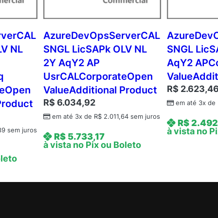
O
L
V
rverCAL
AzureDevOpsServerCAL
AzureDev
N
LV NL
SNGL LicSAPk OLV NL
SNGL LicS
L
2Y AqY2 AP
AqY2 APC
1
q
UsrCALCorporateOpen
ValueAddit
Y
R$
2.623,4
teOpen
ValueAdditional Product
A
R$
6.034,92
Product
q
em até 3x de
Y
em até 3x de
R$
2.011,64
sem juros
R$
2.492
3
à vista no P
89
sem juros
R$
5.733,17
A
à vista no Pix ou Boleto
P
oleto
D
v
c
C
A