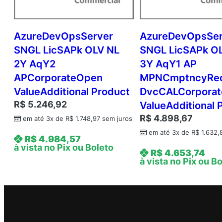
AzureDevOpsServer
AzureDevOpsSe
SNGL LicSAPk OLV NL
SNGL LicSAPk O
2Y AqY2
3Y AqY1 AP
APCorporateOpen
MPNCmptncyRe
ValueAdditional Product
DvcCALCorpora
R$
5.246,92
ValueAdditional 
R$
4.898,67
em até 3x de
R$
1.748,97
sem juros
em até 3x de
R$
1.632,
R$
4.984,57
à vista no Pix ou Boleto
R$
4.653,74
à vista no Pix ou B