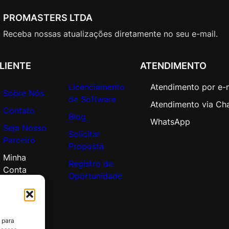
L
C
PROMASTERS LTDA
o
Receba nossas atualizações diretamente no seu e-mail.
r
p
o
LIENTE
ATENDIMENTO
r
Licenciamento
Atendimento por e-
a
Sobre Nós
de Software
t
Atendimento via Ch
Contato
e
Blog
WhatsApp
O
Seja Nosso
Solicitar
p
Parceiro
Proposta
e
Minha
n
Registro de
Conta
V
Oportunidade
a
l
u
 para
e