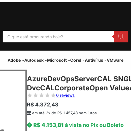
P
e
s
q
u
i
Adobe
Autodesk
Microsoft
Corel
Antivírus
VMware
s
a
r
p
AzureDevOpsServerCAL SNGL
r
o
DvcCALCorporateOpen ValueA
d
u
0 reviews
t
o
R$
4.372,43
s
em até 3x de
R$
1.457,48
sem juros
R$
4.153,81
à vista no Pix ou Boleto