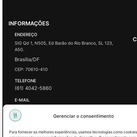
INFORMAÇÕES
ENDEREÇO
C
SIG Qd 1, N505, Ed Barão do Rio Branco, SL 123,
A50.
Brasília/DF
CEP: 70610-410
TELEFONE
(61) 4042-5860
E-MAIL
contato@promasters.net.br
Gerenciar o consentimento
HORÁRIO DE ATENDIMENTO
segunda a sexta das 9hrs às 18hrs exceto feriados.
Para fornecer as melhores experiências, usamos tecnologias como cookies