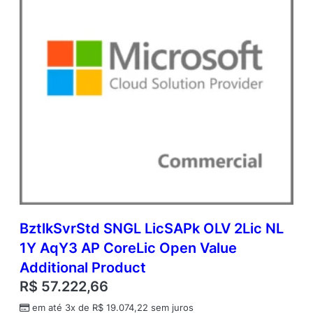
n
V
a
l
u
e
A
d
d
i
t
i
o
n
a
l
BztlkSvrStd SNGL LicSAPk OLV 2Lic NL
P
1Y AqY3 AP CoreLic Open Value
r
o
Additional Product
d
R$
57.222,66
u
c
em até 3x de
R$
19.074,22
sem juros