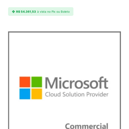
t
q
R$
54.361,53
à vista no Pix ou Boleto
u
a
n
t
i
d
a
d
e