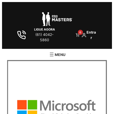
LIGUE AGORA
Entra
0
(61) 4042-
r
5860