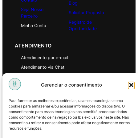
Blog
Seja Nosso
Solicitar Proposta
Parceiro
Registro de
Minha Conta
Oportunidade
ATENDIMENTO
Atendimento por e-mail
Atendimento via Chat
WhatsApp
Gerenciar o consentimento
INSTITUCIONAL
Para fornecer as melhores experiências, usamos tecnologias como
Política de Privacidade
cookies para armazenar e/ou acessar informações do dispositivo. O
consentimento para essas tecnologias nos permitirá processar dados
Política de Troca e Devoluções
como comportamento de navegação ou IDs exclusivos neste site. Não
consentir ou retirar o consentimento pode afetar negativamente certos
Política de Reembolso
recursos e funções.
Termos & Condições de Uso