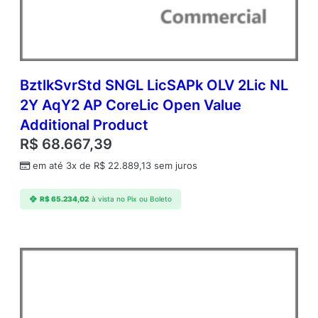
t
l
k
S
v
r
BztlkSvrStd SNGL LicSAPk OLV 2Lic NL
S
2Y AqY2 AP CoreLic Open Value
t
Additional Product
d
A
R$
68.667,39
P
em até 3x de
R$
22.889,13
sem juros
C
o
r
R$
65.234,02
à vista no Pix ou Boleto
e
L
i
c
O
p
e