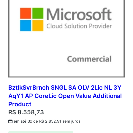
BztlkSvrBrnch SNGL SA OLV 2Lic NL 3Y
AqY1 AP CoreLic Open Value Additional
Product
R$
8.558,73
em até 3x de
R$
2.852,91
sem juros