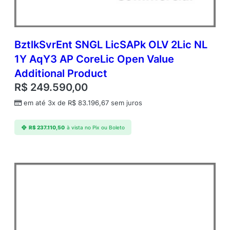
BztlkSvrEnt SNGL LicSAPk OLV 2Lic NL
1Y AqY3 AP CoreLic Open Value
Additional Product
R$
249.590,00
em até 3x de
R$
83.196,67
sem juros
R$
237.110,50
à vista no Pix ou Boleto