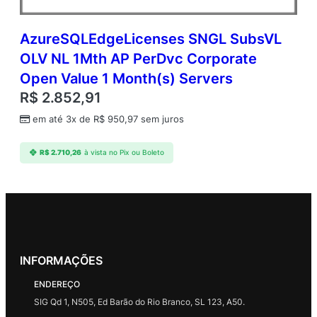
AzureSQLEdgeLicenses SNGL SubsVL
OLV NL 1Mth AP PerDvc Corporate
Open Value 1 Month(s) Servers
R$
2.852,91
em até 3x de
R$
950,97
sem juros
R$
2.710,26
à vista no Pix ou Boleto
INFORMAÇÕES
ENDEREÇO
SIG Qd 1, N505, Ed Barão do Rio Branco, SL 123, A50.