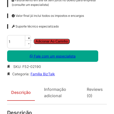
Faturamento em até 6x sem juros no boleto para empresa
(consulte um especialista)
Valor final já inclui todos os impostos e encargos
Suporte técnico especializado
B
+
Adicionar Ao Carrinho
z
-
t
l
Fale com um especialista
k
S
SKU:
F52-02190
v
Categoria:
Família BizTalk
r
E
n
Informação
Reviews
t
Descrição
adicional
(0)
S
N
G
Descrição
L