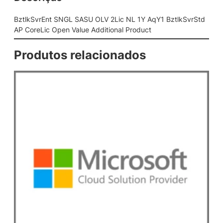
S
A
BztlkSvrEnt SNGL SASU OLV 2Lic NL 1Y AqY1 BztlkSvrStd
S
AP CoreLic Open Value Additional Product
U
O
Produtos relacionados
L
V
2
L
i
c
N
L
1
Y
A
q
Y
1
B
z