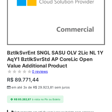
BztlkSvrEnt SNGL SASU OLV 2Lic NL 1Y
AqY1 BztlkSvrStd AP CoreLic Open
Value Additional Product
0 reviews
R$
89.771,44
em até 3x de
R$
29.923,81
sem juros
R$
85.282,87
à vista no Pix ou Boleto