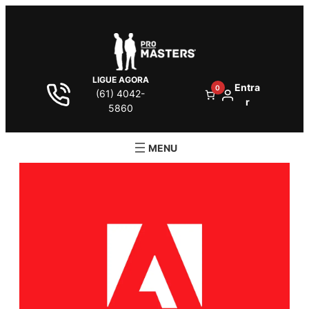
LIGUE AGORA
Entra
0
(61) 4042-
r
5860