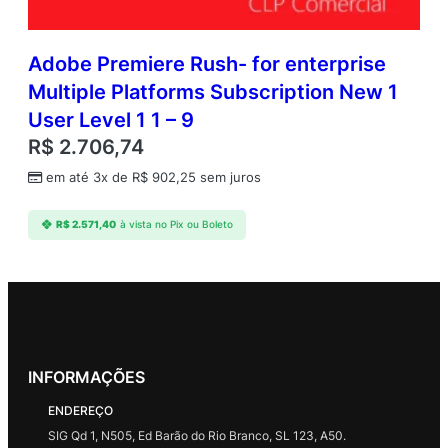
Adobe Premiere Rush- for enterprise
Multiple Platforms Subscription New 1
User Level 1 1 – 9
R$
2.706,74
em até 3x de
R$
902,25
sem juros
R$
2.571,40
à vista no Pix ou Boleto
INFORMAÇÕES
ENDEREÇO
SIG Qd 1, N505, Ed Barão do Rio Branco, SL 123, A50.