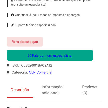
Faturamento em até 6x sem juros no boleto para empresa
(consulte um especialista)
Valor final já inclui todos os impostos e encargos
Suporte técnico especializado
Fora de estoque
Fale com um especialista
SKU:
65329691BA02A12
Categoria:
CLP Comercial
Informação
Reviews
Descrição
adicional
(0)