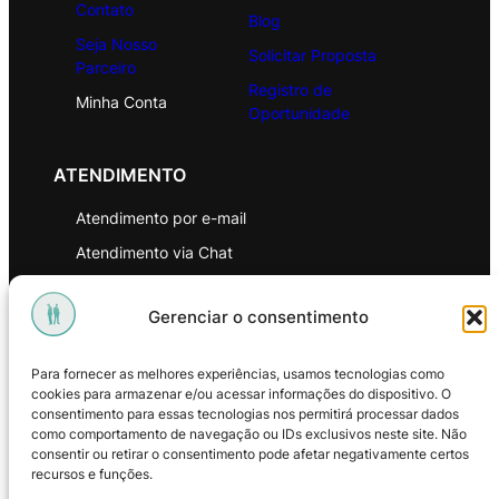
Contato
Blog
Seja Nosso
Solicitar Proposta
Parceiro
Registro de
Minha Conta
Oportunidade
ATENDIMENTO
Atendimento por e-mail
Atendimento via Chat
WhatsApp
Gerenciar o consentimento
INSTITUCIONAL
Para fornecer as melhores experiências, usamos tecnologias como
Política de Privacidade
cookies para armazenar e/ou acessar informações do dispositivo. O
consentimento para essas tecnologias nos permitirá processar dados
Política de Troca e Devoluções
como comportamento de navegação ou IDs exclusivos neste site. Não
consentir ou retirar o consentimento pode afetar negativamente certos
Política de Reembolso
recursos e funções.
Termos & Condições de Uso