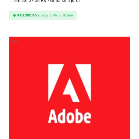
em até 3x de
R$
789,65
sem juros
R$
2.250,50
à vista no Pix ou Boleto