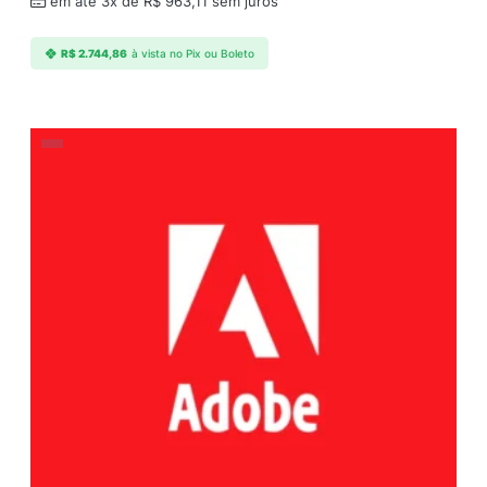
em até 3x de
R$
963,11
sem juros
R$
2.744,86
à vista no Pix ou Boleto