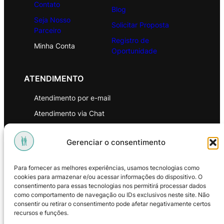
Contato
Blog
Seja Nosso
Solicitar Proposta
Parceiro
Registro de
Minha Conta
Oportunidade
ATENDIMENTO
Atendimento por e-mail
Atendimento via Chat
WhatsApp
Gerenciar o consentimento
INSTITUCIONAL
Para fornecer as melhores experiências, usamos tecnologias como
Política de Privacidade
cookies para armazenar e/ou acessar informações do dispositivo. O
consentimento para essas tecnologias nos permitirá processar dados
Política de Troca e Devoluções
como comportamento de navegação ou IDs exclusivos neste site. Não
consentir ou retirar o consentimento pode afetar negativamente certos
Política de Reembolso
recursos e funções.
Termos & Condições de Uso