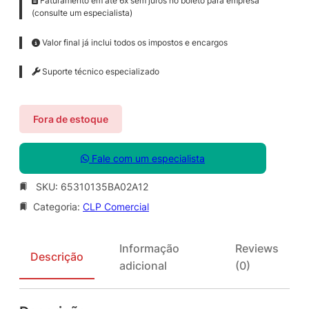
Faturamento em até 6x sem juros no boleto para empresa
(consulte um especialista)
Valor final já inclui todos os impostos e encargos
Suporte técnico especializado
Fora de estoque
Fale com um especialista
SKU:
65310135BA02A12
Categoria:
CLP Comercial
Informação
Reviews
Descrição
adicional
(0)