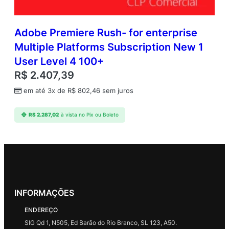
Adobe Premiere Rush- for enterprise
Multiple Platforms Subscription New 1
User Level 4 100+
R$
2.407,39
em até 3x de
R$
802,46
sem juros
R$
2.287,02
à vista no Pix ou Boleto
INFORMAÇÕES
ENDEREÇO
SIG Qd 1, N505, Ed Barão do Rio Branco, SL 123, A50.