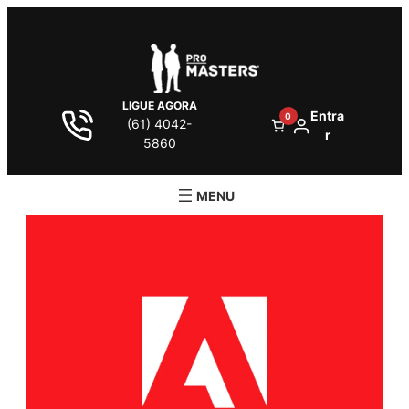
LIGUE AGORA
Entra
0
(61) 4042-
r
5860