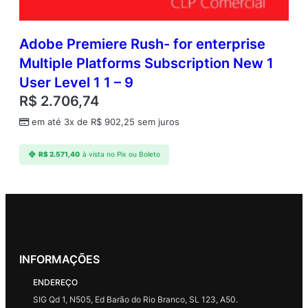
Adobe Premiere Rush- for enterprise
Multiple Platforms Subscription New 1
User Level 1 1 – 9
R$
2.706,74
em até 3x de
R$
902,25
sem juros
R$
2.571,40
à vista no Pix ou Boleto
INFORMAÇÕES
ENDEREÇO
SIG Qd 1, N505, Ed Barão do Rio Branco, SL 123, A50.