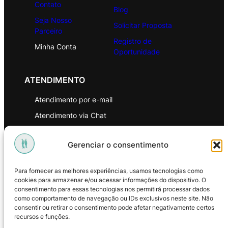
Contato
Blog
Seja Nosso
Solicitar Proposta
Parceiro
Registro de
Minha Conta
Oportunidade
ATENDIMENTO
Atendimento por e-mail
Atendimento via Chat
WhatsApp
Gerenciar o consentimento
INSTITUCIONAL
Para fornecer as melhores experiências, usamos tecnologias como
Política de Privacidade
cookies para armazenar e/ou acessar informações do dispositivo. O
consentimento para essas tecnologias nos permitirá processar dados
Política de Troca e Devoluções
como comportamento de navegação ou IDs exclusivos neste site. Não
consentir ou retirar o consentimento pode afetar negativamente certos
Política de Reembolso
recursos e funções.
Termos & Condições de Uso