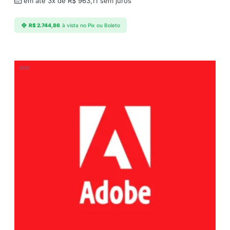
em até 3x de
R$
963,11
sem juros
R$
2.744,86
à vista no Pix ou Boleto