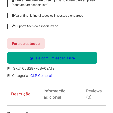
Faturamento em até 6x sem juros no boleto para empresa
(consulte um especialista)
Valor final já inclui todos os impostos e encargos
Suporte técnico especializado
Fora de estoque
Fale com um especialista
SKU:
65328770BA02A12
Categoria:
CLP Comercial
Informação
Reviews
Descrição
adicional
(0)