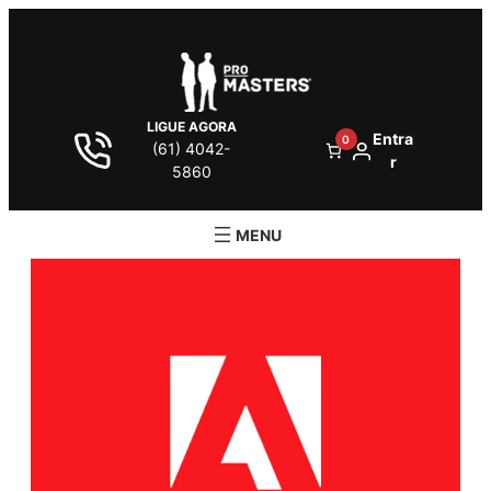
LIGUE AGORA
Entra
0
(61) 4042-
r
5860