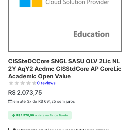
CISSteDCCore SNGL SASU OLV 2Lic NL
2Y AqY2 Acdmc CISStdCore AP CoreLic
Academic Open Value
0 reviews
R$
2.073,75
em até 3x de
R$
691,25
sem juros
R$
1.970,06
à vista no Pix ou Boleto