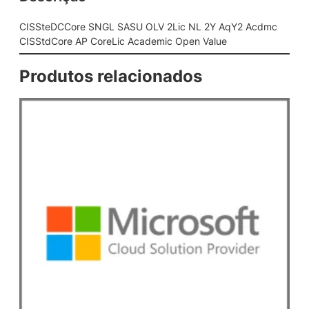
L
S
CISSteDCCore SNGL SASU OLV 2Lic NL 2Y AqY2 Acdmc
A
CISStdCore AP CoreLic Academic Open Value
S
U
Produtos relacionados
O
L
V
2
L
i
c
N
L
2
Y
A
q
Y
2
A