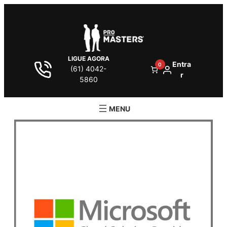
LIGUE AGORA
Entra
0
(61) 4042-
r
5860