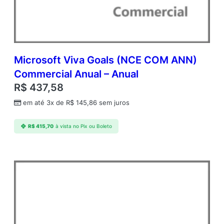
c
d
m
c
C
I
Microsoft Viva Goals (NCE COM ANN)
S
Commercial Anual – Anual
S
R$
437,58
t
d
em até 3x de
R$
145,86
sem juros
C
o
R$
415,70
à vista no Pix ou Boleto
r
e
A
P
C
o
r
e
L