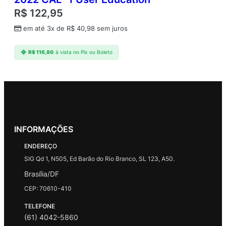
R$
122,95
em até 3x de
R$
40,98
sem juros
R$
116,80
à vista no Pix ou Boleto
INFORMAÇÕES
ENDEREÇO
SIG Qd 1, N505, Ed Barão do Rio Branco, SL 123, A50.
Brasília/DF
CEP: 70610-410
TELEFONE
(61) 4042-5860