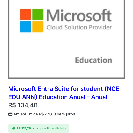
i
c
A
c
a
d
e
m
i
c
O
p
e
n
V
Microsoft Entra Suite for student (NCE
a
EDU ANN) Education Anual – Anual
l
R$
134,48
u
e
em até 3x de
R$
44,83
sem juros
q
u
R$
127,76
à vista no Pix ou Boleto
a