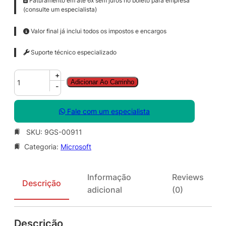
Faturamento em até 6x sem juros no boleto para empresa
(consulte um especialista)
Valor final já inclui todos os impostos e encargos
Suporte técnico especializado
C
+
Adicionar Ao Carrinho
I
-
S
S
Fale com um especialista
t
e
SKU:
9GS-00911
D
Categoria:
Microsoft
C
C
o
Informação
Reviews
r
Descrição
adicional
(0)
e
S
N
Descrição
G