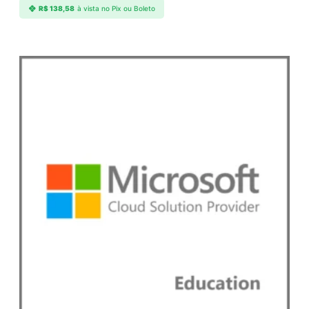
d
R$
138,58
à vista no Pix ou Boleto
e