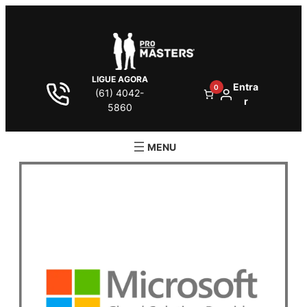
LIGUE AGORA
Entra
0
(61) 4042-
r
5860