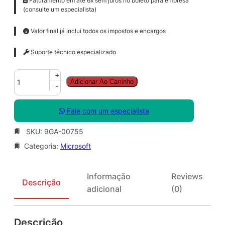
Faturamento em até 6x sem juros no boleto para empresa
(consulte um especialista)
Valor final já inclui todos os impostos e encargos
Suporte técnico especializado
C
+
Adicionar Ao Carrinho
I
-
S
S
Fale com um especialista
t
e
SKU:
9GA-00755
S
Categoria:
Microsoft
t
d
C
Informação
Reviews
o
Descrição
adicional
(0)
r
e
S
Descrição
N