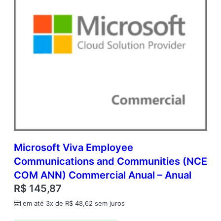
d
e
m
i
c
O
p
e
n
V
a
l
u
e
q
Microsoft Viva Employee
u
Communications and Communities (NCE
a
COM ANN) Commercial Anual – Anual
n
t
R$
145,87
i
em até 3x de
R$
48,62
sem juros
d
a