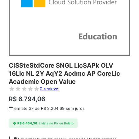
CISSteStdCore SNGL LicSAPk OLV
16Lic NL 2Y AqY2 Acdmc AP CoreLic
Academic Open Value
0 reviews
R$
6.794,06
em até 3x de
R$
2.264,69
sem juros
R$
6.454,36
à vista no Pix ou Boleto