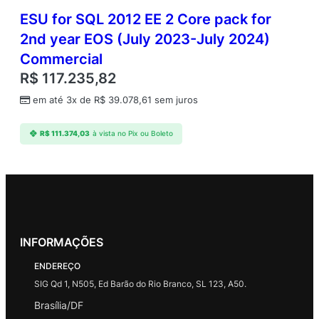
ESU for SQL 2012 EE 2 Core pack for
2nd year EOS (July 2023-July 2024)
Commercial
R$
117.235,82
em até 3x de
R$
39.078,61
sem juros
R$
111.374,03
à vista no Pix ou Boleto
INFORMAÇÕES
ENDEREÇO
SIG Qd 1, N505, Ed Barão do Rio Branco, SL 123, A50.
Brasília/DF