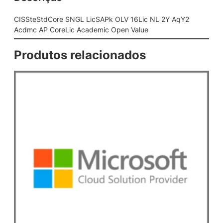
G
L
CISSteStdCore SNGL LicSAPk OLV 16Lic NL 2Y AqY2
L
Acdmc AP CoreLic Academic Open Value
i
c
Produtos relacionados
S
A
P
k
O
L
V
1
6
L
i
c
N
L
2
Y