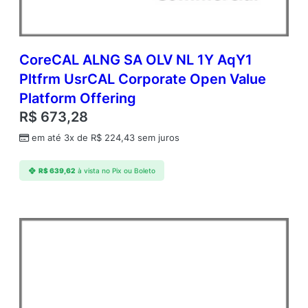
CoreCAL ALNG SA OLV NL 1Y AqY1
Pltfrm UsrCAL Corporate Open Value
Platform Offering
R$
673,28
em até 3x de
R$
224,43
sem juros
R$
639,62
à vista no Pix ou Boleto