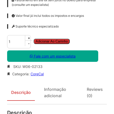
Faturamento em até 6x sem juros no boleto para empresa
(consulte um especialista)
Valor final já inclui todos os impostos e encargos
Suporte técnico especializado
C
+
Adicionar Ao Carrinho
o
-
r
e
Fale com um especialista
C
A
SKU:
W06-02133
L
Categoria:
CoreCal
S
N
G
Informação
Reviews
L
Descrição
adicional
(0)
L
i
c
Descrição
S