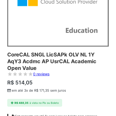
CoreCAL SNGL LicSAPk OLV NL 1Y
AqY3 Acdmc AP UsrCAL Academic
Open Value
0 reviews
R$
514,05
em até 3x de
R$
171,35
sem juros
R$
488,35
à vista no Pix ou Boleto