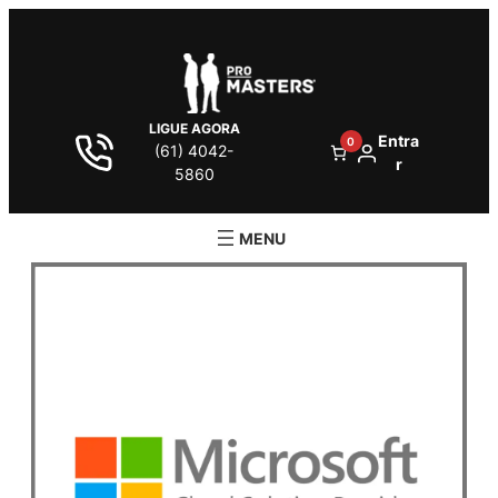
LIGUE AGORA
Entra
0
(61) 4042-
r
5860