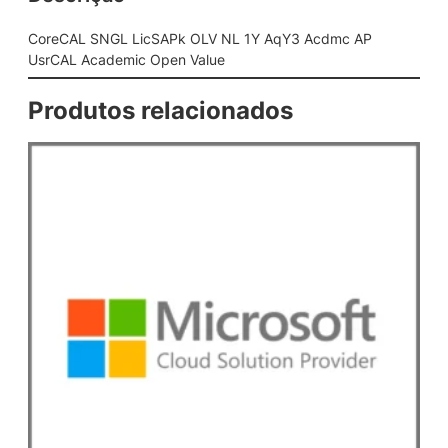
A
P
CoreCAL SNGL LicSAPk OLV NL 1Y AqY3 Acdmc AP
k
UsrCAL Academic Open Value
O
L
Produtos relacionados
V
N
L
1
Y
A
q
Y
3
A
c
d
m
c
A
P