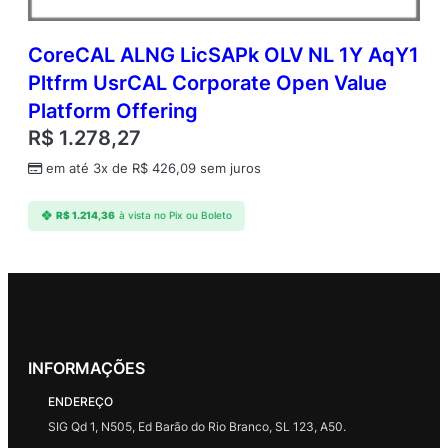
CoreCAL ALNG LicSAPk OLV NL 1Y AqY1
Pltfrm UsrCAL Corporate Open Value
Platform Offering
R$
1.278,27
em até 3x de
R$
426,09
sem juros
R$
1.214,36
à vista no Pix ou Boleto
INFORMAÇÕES
ENDEREÇO
SIG Qd 1, N505, Ed Barão do Rio Branco, SL 123, A50.