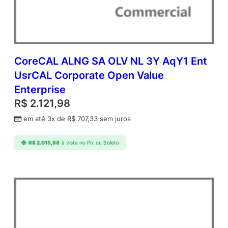
U
s
r
C
A
L
CoreCAL ALNG SA OLV NL 3Y AqY1 Ent
A
UsrCAL Corporate Open Value
c
Enterprise
a
d
R$
2.121,98
e
em até 3x de
R$
707,33
sem juros
m
i
c
R$
2.015,88
à vista no Pix ou Boleto
O
p
e
n
V
a
l