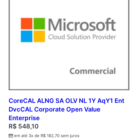
u
e
q
u
a
n
t
i
d
a
d
e
CoreCAL ALNG SA OLV NL 1Y AqY1 Ent
DvcCAL Corporate Open Value
Enterprise
R$
548,10
em até 3x de
R$
182,70
sem juros