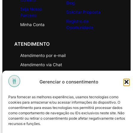
Blog
Seja Nosso
Solicitar Proposta
Parceiro
Registro de
Minha Conta
Oportunidade
ATENDIMENTO
Atendimento por e-mail
Atendimento via Chat
WhatsApp
Gerenciar o consentimento
INSTITUCIONAL
Para fornecer as melhores experiências, usamos tecnologias como
Política de Privacidade
cookies para armazenar e/ou acessar informações do dispositivo. O
consentimento para essas tecnologias nos permitirá processar dados
Política de Troca e Devoluções
como comportamento de navegação ou IDs exclusivos neste site. Não
consentir ou retirar o consentimento pode afetar negativamente certos
Política de Reembolso
recursos e funções.
Termos & Condições de Uso