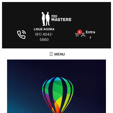
LIGUE AGORA
Entra
0
(61) 4042-
r
5860