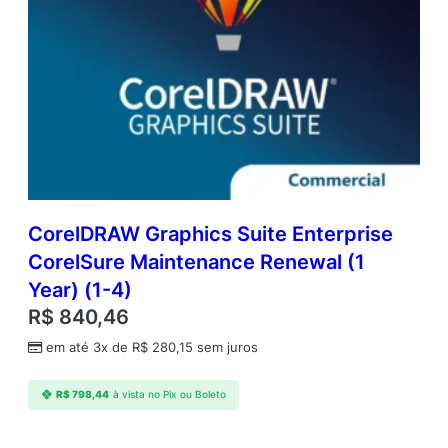
CorelDRAW Graphics Suite Enterprise
CorelSure Maintenance Renewal (1
Year) (1-4)
R$
840,46
em até 3x de
R$
280,15
sem juros
R$
798,44
à vista no Pix ou Boleto