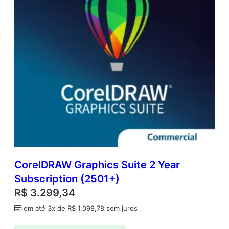
CorelDRAW Graphics Suite 2 Year
Subscription (2501+)
R$
3.299,34
em até 3x de
R$
1.099,78
sem juros