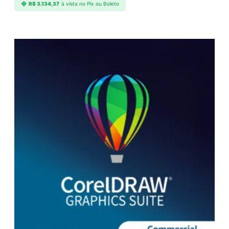
R$
3.134,37
à vista no Pix ou Boleto