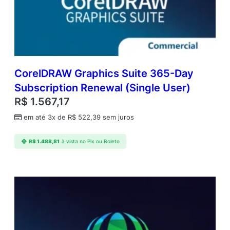
CorelDRAW Graphics Suite 365-Day
Subscription Renewal (Single User)
R$
1.567,17
em até 3x de
R$
522,39
sem juros
R$
1.488,81
à vista no Pix ou Boleto