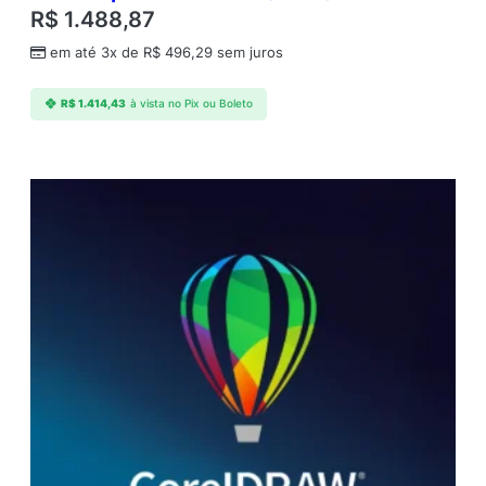
R$
1.488,87
em até 3x de
R$
496,29
sem juros
R$
1.414,43
à vista no Pix ou Boleto