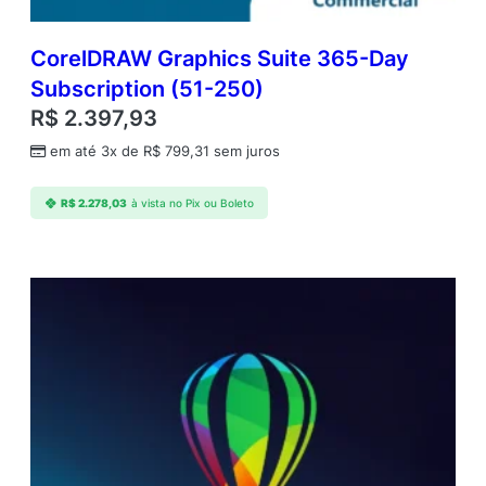
CorelDRAW Graphics Suite 365-Day
Subscription (51-250)
R$
2.397,93
em até 3x de
R$
799,31
sem juros
R$
2.278,03
à vista no Pix ou Boleto