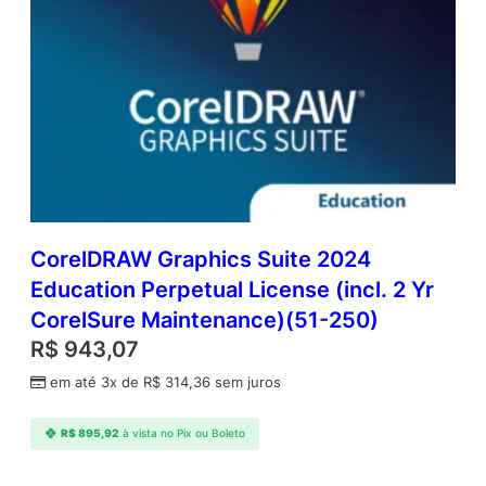
CorelDRAW Graphics Suite 2024
Education Perpetual License (incl. 2 Yr
CorelSure Maintenance)(51-250)
R$
943,07
em até 3x de
R$
314,36
sem juros
R$
895,92
à vista no Pix ou Boleto