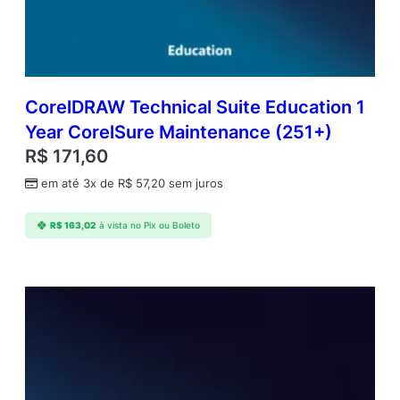
a
t
i
o
n
L
CorelDRAW Technical Suite Education 1
i
Year CorelSure Maintenance (251+)
c
R$
171,60
e
n
em até 3x de
R$
57,20
sem juros
s
e
R$
163,02
à vista no Pix ou Boleto
(
i
n
c
l
.
1
Y
r