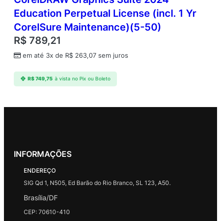
Education Perpetual License (incl. 1 Yr
CorelSure Maintenance)(5-50)
R$
789,21
em até 3x de
R$
263,07
sem juros
R$
749,75
à vista no Pix ou Boleto
INFORMAÇÕES
ENDEREÇO
SIG Qd 1, N505, Ed Barão do Rio Branco, SL 123, A50.
Brasília/DF
CEP: 70610-410