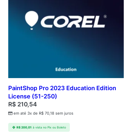
C
o
r
e
l
S
u
r
e
M
a
i
n
t
e
PaintShop Pro 2023 Education Edition
n
License (51-250)
a
R$
210,54
n
c
em até 3x de
R$
70,18
sem juros
e
)
R$
200,01
à vista no Pix ou Boleto
(