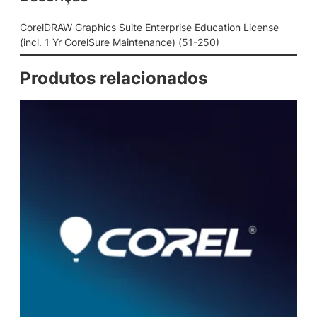
c
s
CorelDRAW Graphics Suite Enterprise Education License
S
(incl. 1 Yr CorelSure Maintenance) (51-250)
u
i
Produtos relacionados
t
e
E
n
t
e
r
p
r
i
s
e
E
d
u
c