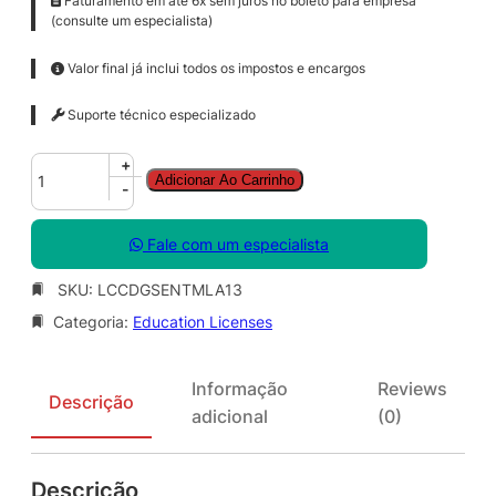
Faturamento em até 6x sem juros no boleto para empresa
(consulte um especialista)
Valor final já inclui todos os impostos e encargos
Suporte técnico especializado
C
+
Adicionar Ao Carrinho
o
-
r
e
Fale com um especialista
l
D
SKU:
LCCDGSENTMLA13
R
Categoria:
Education Licenses
A
W
G
Informação
Reviews
r
Descrição
adicional
(0)
a
p
h
Descrição
i