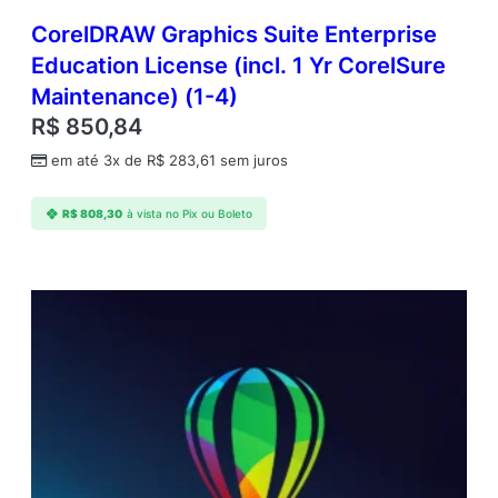
CorelDRAW Graphics Suite Enterprise
Education License (incl. 1 Yr CorelSure
Maintenance) (1-4)
R$
850,84
em até 3x de
R$
283,61
sem juros
R$
808,30
à vista no Pix ou Boleto