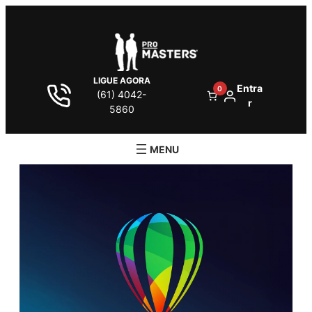
LIGUE AGORA
Entra
0
(61) 4042-
r
5860