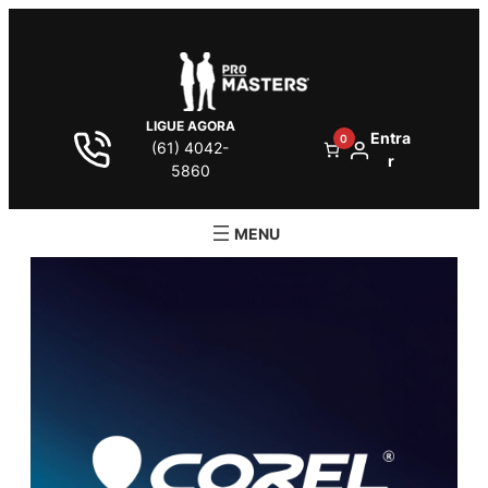
LIGUE AGORA
Entra
0
(61) 4042-
r
5860