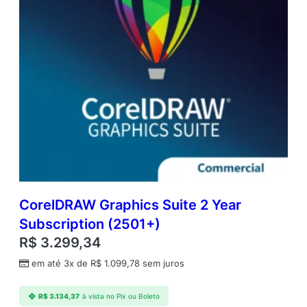
(
2
5
0
1
+
)
q
u
a
n
t
i
d
a
CorelDRAW Graphics Suite 2 Year
d
Subscription (2501+)
e
R$
3.299,34
em até 3x de
R$
1.099,78
sem juros
R$
3.134,37
à vista no Pix ou Boleto