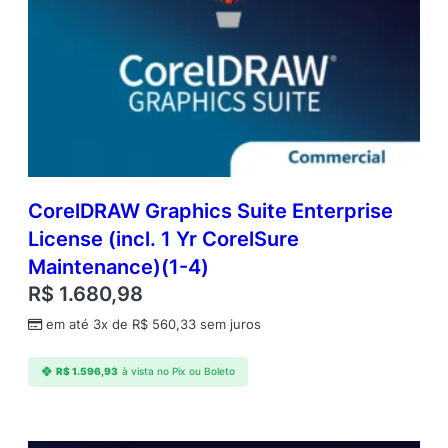
CorelDRAW Graphics Suite Enterprise
License (incl. 1 Yr CorelSure
Maintenance)(1-4)
R$
1.680,98
em até 3x de
R$
560,33
sem juros
R$
1.596,93
à vista no Pix ou Boleto