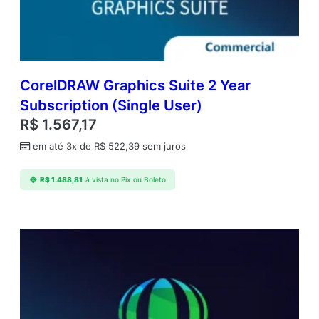
y
r
S
u
b
s
CorelDRAW Graphics Suite 2 Year
c
Subscription (Single User)
r
R$
1.567,17
i
p
em até 3x de
R$
522,39
sem juros
t
i
R$
1.488,81
à vista no Pix ou Boleto
o
n
R
e
n
e
w
a
l