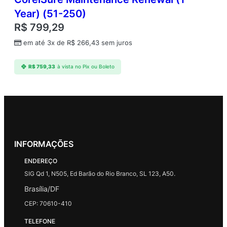
Year) (51-250)
R$
799,29
em até 3x de
R$
266,43
sem juros
R$
759,33
à vista no Pix ou Boleto
INFORMAÇÕES
ENDEREÇO
SIG Qd 1, N505, Ed Barão do Rio Branco, SL 123, A50.
Brasília/DF
CEP: 70610-410
TELEFONE