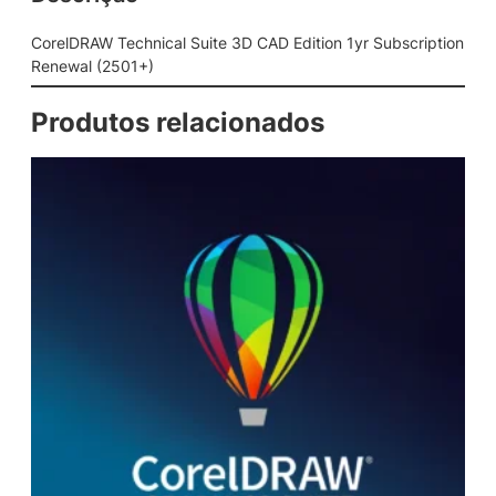
c
a
CorelDRAW Technical Suite 3D CAD Edition 1yr Subscription
l
Renewal (2501+)
S
u
Produtos relacionados
i
t
e
3
D
C
A
D
E
d
i
t
i
o
n
1