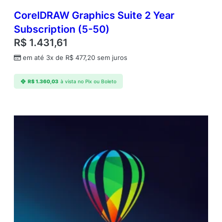
CorelDRAW Graphics Suite 2 Year
Subscription (5-50)
R$
1.431,61
em até 3x de
R$
477,20
sem juros
R$
1.360,03
à vista no Pix ou Boleto