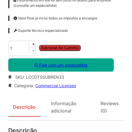
Faturamento em até 6x sem juros no boleto para empresa
(consulte um especialista)
Valor final já inclui todos os impostos e encargos
Suporte técnico especializado
C
+
Adicionar Ao Carrinho
o
-
r
e
Fale com um especialista
l
D
SKU:
LCCDTSSUBREN33
R
Categoria:
Commercial Licenses
A
W
T
Informação
Reviews
e
Descrição
adicional
(0)
c
h
n
Descrição
i