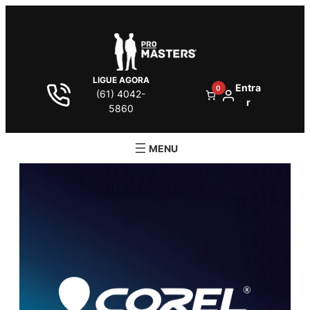
LIGUE AGORA
Entra
0
(61) 4042-
r
5860