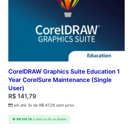
CorelDRAW Graphics Suite Education 1
Year CorelSure Maintenance (Single
User)
R$
141,79
em até 3x de
R$
47,26
sem juros
R$
134,70
à vista no Pix ou Boleto