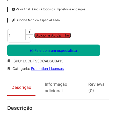
Valor final já inclui todos os impostos e encargos
Suporte técnico especializado
C
+
Adicionar Ao Carrinho
o
-
r
e
Fale com um especialista
l
D
SKU:
LCCDTS3DCADSUBA13
R
Categoria:
Education Licenses
A
W
T
Informação
Reviews
e
Descrição
adicional
(0)
c
h
n
Descrição
i
c