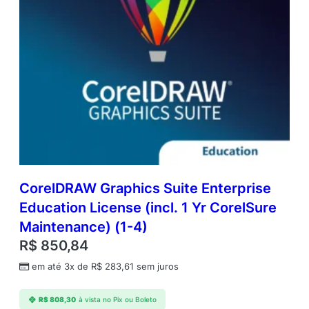
)
q
u
a
n
t
i
d
a
d
e
CorelDRAW Graphics Suite Enterprise
Education License (incl. 1 Yr CorelSure
Maintenance) (1-4)
R$
850,84
em até 3x de
R$
283,61
sem juros
R$
808,30
à vista no Pix ou Boleto