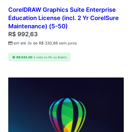
CorelDRAW Graphics Suite Enterprise
Education License (incl. 2 Yr CorelSure
Maintenance) (5-50)
R$
992,63
em até 3x de
R$
330,88
sem juros
R$
943,00
à vista no Pix ou Boleto