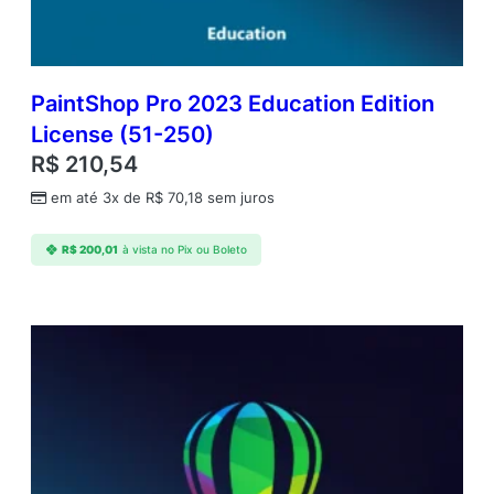
1
y
r
S
u
PaintShop Pro 2023 Education Edition
b
License (51-250)
s
R$
210,54
c
r
em até 3x de
R$
70,18
sem juros
i
p
R$
200,01
à vista no Pix ou Boleto
t
i
o
n
(
5
1
-
2
5
0