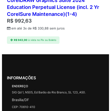
CorelDRAW Graphics Suite 2024
Education Perpetual License (incl. 2 Yr
CorelSure Maintenance)(1-4)
R$
992,63
em até 3x de
R$
330,88
sem juros
R$
943,00
à vista no Pix ou Boleto
INFORMAÇÕES
ENDEREÇO
SIG Qd 1, N505, Ed Barão do Rio Branco, SL 123, A50.
Brasília/DF
CEP: 70610-410