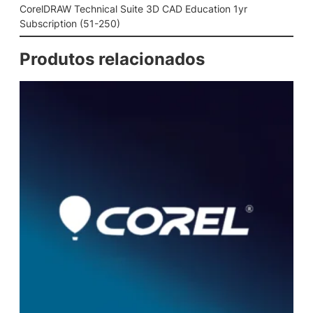
a
CorelDRAW Technical Suite 3D CAD Education 1yr
l
Subscription (51-250)
S
u
Produtos relacionados
i
t
e
3
D
C
A
D
E
d
u
c
a
t
i
o
n