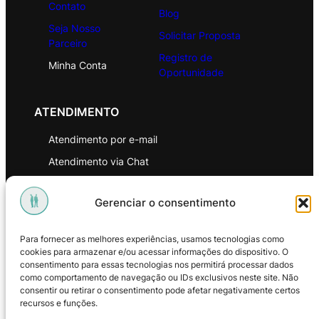
Contato
Blog
Seja Nosso
Solicitar Proposta
Parceiro
Registro de
Minha Conta
Oportunidade
ATENDIMENTO
Atendimento por e-mail
Atendimento via Chat
WhatsApp
Gerenciar o consentimento
INSTITUCIONAL
Para fornecer as melhores experiências, usamos tecnologias como
Política de Privacidade
cookies para armazenar e/ou acessar informações do dispositivo. O
consentimento para essas tecnologias nos permitirá processar dados
Política de Troca e Devoluções
como comportamento de navegação ou IDs exclusivos neste site. Não
consentir ou retirar o consentimento pode afetar negativamente certos
Política de Reembolso
recursos e funções.
Termos & Condições de Uso