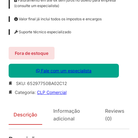
Faturamento em até 6x sem juros no boleto para empresa
(consulte um especialista)
Valor final já inclui todos os impostos e encargos
Suporte técnico especializado
Fora de estoque
Fale com um especialista
SKU:
65297750BA02C12
Categoria:
CLP Comercial
Informação
Reviews
Descrição
adicional
(0)