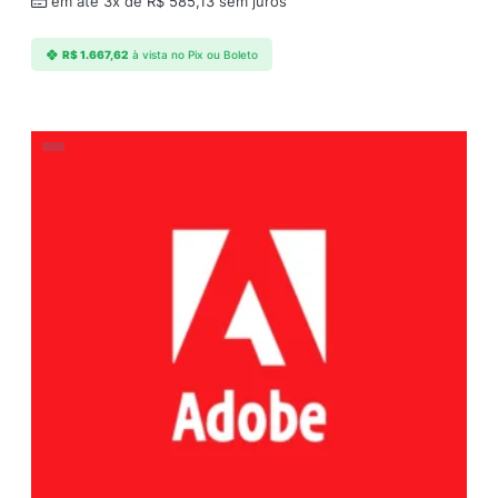
em até 3x de
R$
585,13
sem juros
R$
1.667,62
à vista no Pix ou Boleto