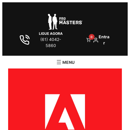
LIGUE AGORA
Entra
0
(61) 4042-
r
5860