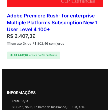
Adobe Premiere Rush- for enterprise
Multiple Platforms Subscription New 1
User Level 4 100+
R$
2.407,39
em até 3x de
R$
802,46
sem juros
R$
2.287,02
à vista no Pix ou Boleto
INFORMAÇÕES
ENDEREÇO
SIG Qd 1, N505, Ed Barão do Rio Branco, SL 123, A50.