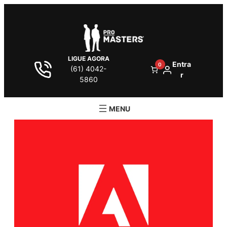
LIGUE AGORA
Entra
0
(61) 4042-
r
5860