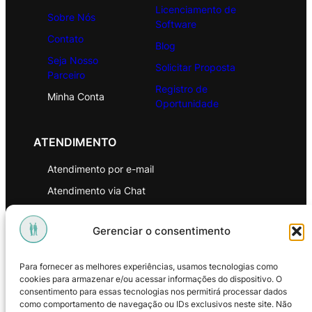
Licenciamento de
Sobre Nós
Software
Contato
Blog
Seja Nosso
Solicitar Proposta
Parceiro
Registro de
Minha Conta
Oportunidade
ATENDIMENTO
Atendimento por e-mail
Atendimento via Chat
WhatsApp
Gerenciar o consentimento
INSTITUCIONAL
Para fornecer as melhores experiências, usamos tecnologias como
Política de Privacidade
cookies para armazenar e/ou acessar informações do dispositivo. O
consentimento para essas tecnologias nos permitirá processar dados
Política de Troca e Devoluções
como comportamento de navegação ou IDs exclusivos neste site. Não