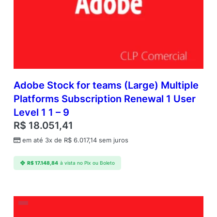
Adobe Stock for teams (Large) Multiple
Platforms Subscription Renewal 1 User
Level 1 1 – 9
R$
18.051,41
em até 3x de
R$
6.017,14
sem juros
R$
17.148,84
à vista no Pix ou Boleto