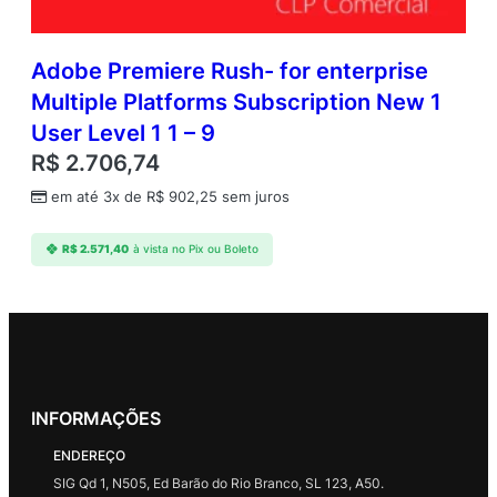
Adobe Premiere Rush- for enterprise
Multiple Platforms Subscription New 1
User Level 1 1 – 9
R$
2.706,74
em até 3x de
R$
902,25
sem juros
R$
2.571,40
à vista no Pix ou Boleto
INFORMAÇÕES
ENDEREÇO
SIG Qd 1, N505, Ed Barão do Rio Branco, SL 123, A50.