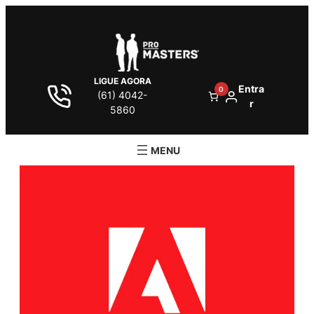
LIGUE AGORA
Entra
0
(61) 4042-
r
5860