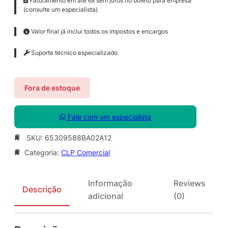
Faturamento em até 6x sem juros no boleto para empresa
(consulte um especialista)
Valor final já inclui todos os impostos e encargos
Suporte técnico especializado
Fora de estoque
Fale com um especialista
SKU:
65309588BA02A12
Categoria:
CLP Comercial
Informação
Reviews
Descrição
adicional
(0)