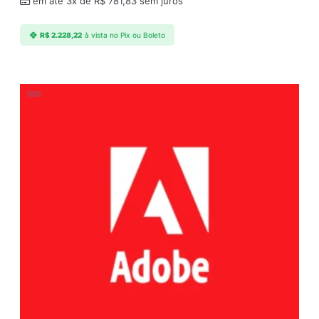
em até 3x de
R$
781,83
sem juros
R$
2.228,22
à vista no Pix ou Boleto