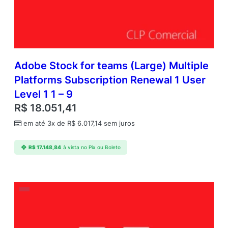
Adobe Stock for teams (Large) Multiple
Platforms Subscription Renewal 1 User
Level 1 1 – 9
R$
18.051,41
em até 3x de
R$
6.017,14
sem juros
R$
17.148,84
à vista no Pix ou Boleto