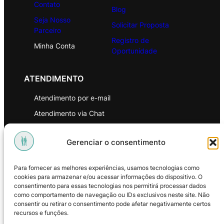
Contato
Blog
Seja Nosso
Solicitar Proposta
Parceiro
Registro de
Minha Conta
Oportunidade
ATENDIMENTO
Atendimento por e-mail
Atendimento via Chat
WhatsApp
Gerenciar o consentimento
INSTITUCIONAL
Para fornecer as melhores experiências, usamos tecnologias como
Política de Privacidade
cookies para armazenar e/ou acessar informações do dispositivo. O
consentimento para essas tecnologias nos permitirá processar dados
Política de Troca e Devoluções
como comportamento de navegação ou IDs exclusivos neste site. Não
consentir ou retirar o consentimento pode afetar negativamente certos
Política de Reembolso
recursos e funções.
Termos & Condições de Uso