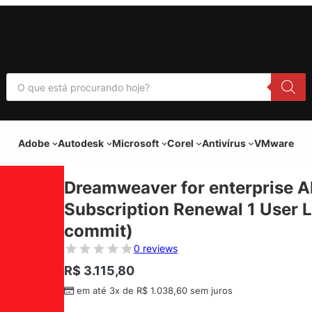
P
e
s
q
u
i
Adobe
Autodesk
Microsoft
Corel
Antivírus
VMware
s
a
r
p
Dreamweaver for enterprise A
r
o
Subscription Renewal 1 User L
d
u
commit)
t
o
0 reviews
s
R$
3.115,80
em até 3x de
R$
1.038,60
sem juros