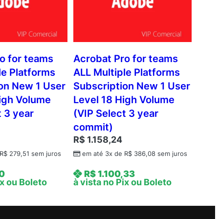
o for teams
Acrobat Pro for teams
le Platforms
ALL Multiple Platforms
on New 1 User
Subscription New 1 User
igh Volume
Level 18 High Volume
t 3 year
(VIP Select 3 year
commit)
R$
1.158,24
R$
279,51
sem juros
em até 3x de
R$
386,08
sem juros
0
R$
1.100,33
ix ou Boleto
à vista no Pix ou Boleto