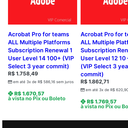
Acrobat Pro for teams
Acrobat Pro for 
ALL Multiple Platforms
ALL Multiple Pla
Subscription Renewal 1
Subscription Ren
User Level 14 100+ (VIP
User Level 12 10 
Select 3 year commit)
(VIP Select 3 yea
R$
1.758,49
commit)
R$
1.862,71
em até 3x de
R$
586,16
sem juros
em até 3x de
R$
620,9
R$
1.670,57
à vista no Pix ou Boleto
R$
1.769,57
à vista no Pix ou B