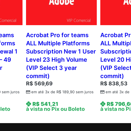
teams
Acrobat Pro for teams
Acrobat Pr
tforms
ALL Multiple Platforms
ALL Multip
ewal 1
Subscription New 1 User
Subscripti
– 49
Level 23 High Volume
Level 20 H
r
(VIP Select 3 year
(VIP Selec
commit)
commit)
R$
569,69
R$
838,53
0
sem juros
em até 3x de
R$
189,90
sem juros
em até 3x de
R$
541,21
R$
796,6
oleto
à vista no Pix ou Boleto
à vista no P