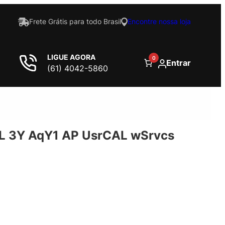
Frete Grátis para todo Brasil
Encontre nossa loja
LIGUE AGORA
0
Entrar
(61) 4042-5860
L 3Y AqY1 AP UsrCAL wSrvcs