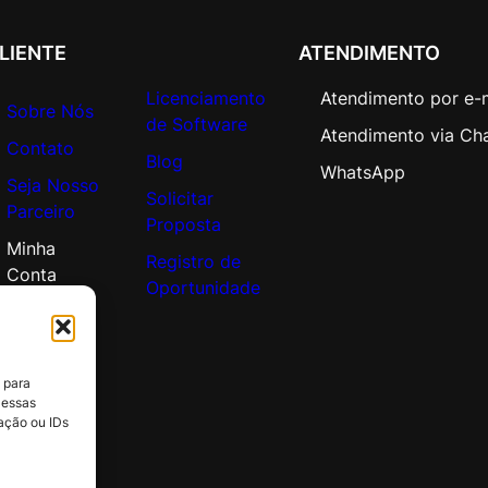
t
e
LIENTE
ATENDIMENTO
O
p
Licenciamento
Atendimento por e-
Sobre Nós
e
de Software
Atendimento via Ch
n
Contato
Blog
V
WhatsApp
Seja Nosso
a
Solicitar
Parceiro
l
Proposta
u
Minha
Registro de
e
Conta
Oportunidade
q
u
a
n
 para
t
 essas
i
ação ou IDs
d
a