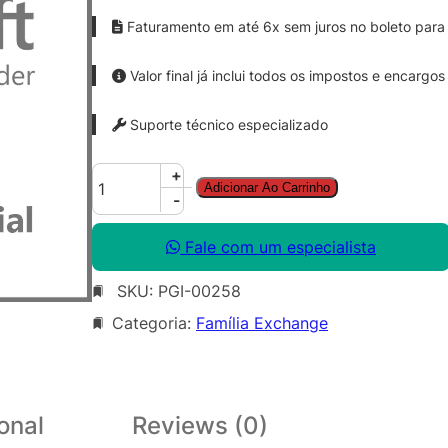
Faturamento em até 6x sem juros no boleto para 
Valor final já inclui todos os impostos e encargos
Suporte técnico especializado
E
+
Adicionar Ao Carrinho
x
-
c
h
Fale com um especialista
g
SKU:
PGI-00258
E
n
Categoria:
Família Exchange
t
C
A
L
onal
Reviews (0)
S