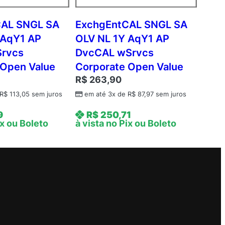
CAL SNGL SA
ExchgEntCAL SNGL SA
 AqY1 AP
OLV NL 1Y AqY1 AP
Srvcs
DvcCAL wSrvcs
 Open Value
Corporate Open Value
R$
263,90
R$
113,05
sem juros
em até 3x de
R$
87,97
sem juros
9
R$
250,71
ix ou Boleto
à vista no Pix ou Boleto