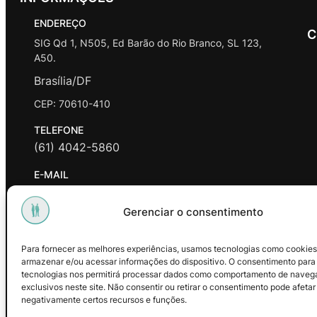
ENDEREÇO
C
SIG Qd 1, N505, Ed Barão do Rio Branco, SL 123,
A50.
Brasília/DF
CEP: 70610-410
TELEFONE
(61) 4042-5860
E-MAIL
contato@promasters.net.br
Gerenciar o consentimento
HORÁRIO DE ATENDIMENTO
segunda a sexta das 9hrs às 18hrs exceto feriados.
Para fornecer as melhores experiências, usamos tecnologias como cookies
armazenar e/ou acessar informações do dispositivo. O consentimento para
Facebook
Instagram
Youtube
tecnologias nos permitirá processar dados como comportamento de naveg
exclusivos neste site. Não consentir ou retirar o consentimento pode afetar
negativamente certos recursos e funções.