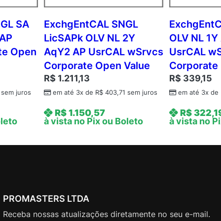
s
r
NGL SA
ExchgEntCAL SNGL
ExchgEnt
C
 AP
LicSAPk OLV NL 2Y
OLV NL 1Y
A
te Open
AqY2 AP UsrCAL wSrvcs
UsrCAL w
L
Corporate Open Value
Corporate
w
R$
1.211,13
R$
339,15
S
r
sem juros
em até 3x de
R$
403,71
sem juros
em até 3x de
v
R$
1.150,57
R$
322,1
c
oleto
à vista no Pix ou Boleto
à vista no P
s
C
o
r
p
o
PROMASTERS LTDA
r
a
Receba nossas atualizações diretamente no seu e-mail.