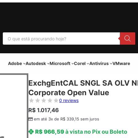
P
e
s
q
u
i
Adobe
Autodesk
Microsoft
Corel
Antivírus
VMware
s
a
r
p
ExchgEntCAL SNGL SA OLV N
r
o
Corporate Open Value
d
u
0 reviews
t
o
R$
1.017,46
s
em até 3x de
R$
339,15
sem juros
R$
966,59
à vista no Pix ou Boleto