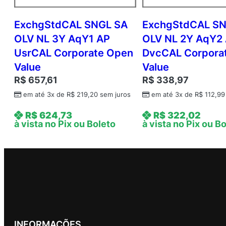
ExchgStdCAL SNGL SA
ExchgStdCAL S
OLV NL 3Y AqY1 AP
OLV NL 2Y AqY2
UsrCAL Corporate Open
DvcCAL Corpora
Value
Value
R$
657,61
R$
338,97
em até 3x de
R$
219,20
sem juros
em até 3x de
R$
112,99
R$
624,73
R$
322,02
à vista no Pix ou Boleto
à vista no Pix ou B
INFORMAÇÕES