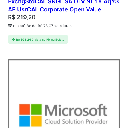
ExchgStdCAL SNGL SA OLV NL 1Y AqY3
AP UsrCAL Corporate Open Value
R$
219,20
em até 3x de
R$
73,07
sem juros
R$
208,24
à vista no Pix ou Boleto