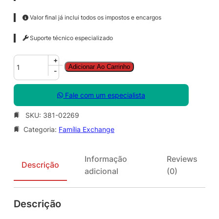
Valor final já inclui todos os impostos e encargos
Suporte técnico especializado
E
+
Adicionar Ao Carrinho
x
-
c
h
Fale com um especialista
g
S
SKU:
381-02269
t
Categoria:
Família Exchange
d
C
A
Informação
Reviews
L
Descrição
adicional
(0)
S
N
G
Descrição
L
S