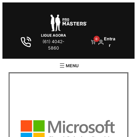
LIGUE AGORA
Entra
0
(61) 4042-
r
5860