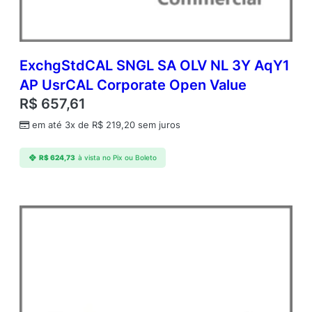
o
r
p
o
r
ExchgStdCAL SNGL SA OLV NL 3Y AqY1
a
AP UsrCAL Corporate Open Value
t
R$
657,61
e
O
em até 3x de
R$
219,20
sem juros
p
e
R$
624,73
à vista no Pix ou Boleto
n
V
a
l
u
e
q
u
a
n
t