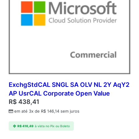
i
d
a
d
e
ExchgStdCAL SNGL SA OLV NL 2Y AqY2
AP UsrCAL Corporate Open Value
R$
438,41
em até 3x de
R$
146,14
sem juros
R$
416,49
à vista no Pix ou Boleto