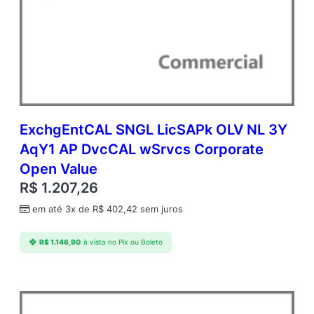
ExchgEntCAL SNGL LicSAPk OLV NL 3Y
AqY1 AP DvcCAL wSrvcs Corporate
Open Value
R$
1.207,26
em até 3x de
R$
402,42
sem juros
R$
1.146,90
à vista no Pix ou Boleto