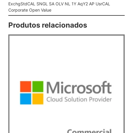
A
ExchgStdCAL SNGL SA OLV NL 1Y AqY2 AP UsrCAL
O
Corporate Open Value
L
V
Produtos relacionados
N
L
1
Y
A
q
Y
2
A
P
U
s
r
C
A
L
C