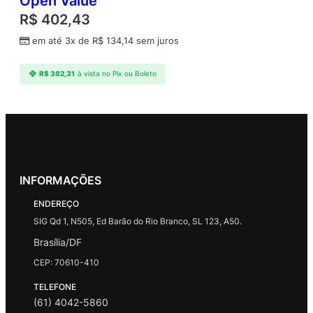
Open Value
R$
402,43
em até 3x de
R$
134,14
sem juros
R$
382,31
à vista no Pix ou Boleto
INFORMAÇÕES
ENDEREÇO
SIG Qd 1, N505, Ed Barão do Rio Branco, SL 123, A50.
Brasília/DF
CEP: 70610-410
TELEFONE
(61) 4042-5860