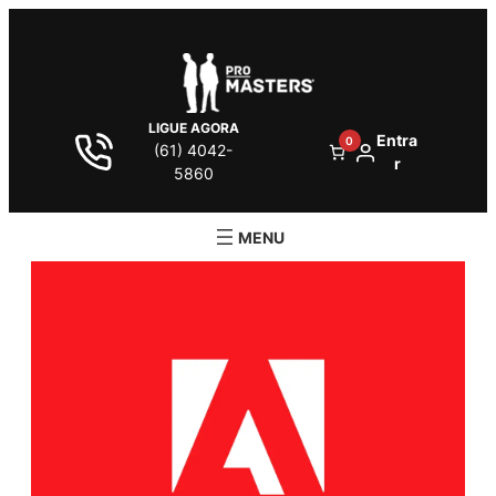
LIGUE AGORA
Entra
0
(61) 4042-
r
5860