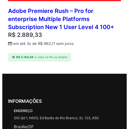
Adobe Premiere Rush – Pro for
enterprise Multiple Platforms
Subscription New 1 User Level 4 100+
R$
2.889,33
em até 3x de
R$
963,11
sem juros
R$
2.744,86
à vista no Pix ou Boleto
INFORMAÇÕES
ENDEREÇO
SIG Qd 1, N505, Ed Barão do Rio Branco, SL 123, A50.
Brasília/DF