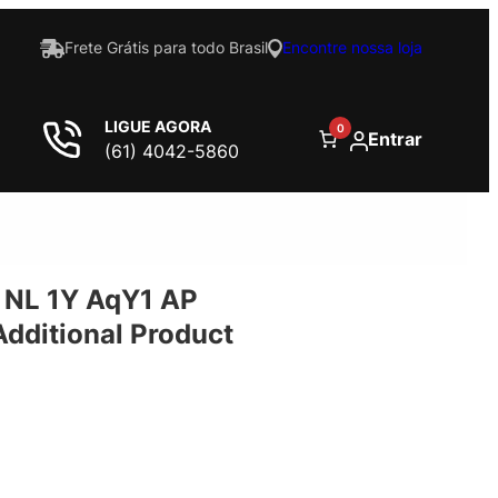
Frete Grátis para todo Brasil
Encontre nossa loja
LIGUE AGORA
0
Entrar
(61) 4042-5860
 NL 1Y AqY1 AP
ditional Product