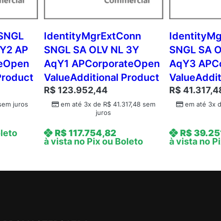
A
P
U
 SNGL
IdentityMgrExtConn
IdentityM
s
qY2 AP
SNGL SA OLV NL 3Y
SNGL SA O
r
teOpen
AqY1 APCorporateOpen
AqY3 APC
C
Product
ValueAdditional Product
ValueAddit
A
R$
123.952,44
R$
41.317,4
L
C
em juros
em até 3x de
R$
41.317,48
sem
em até 3x 
juros
o
r
oleto
R$
117.754,82
R$
39.25
p
à vista no Pix ou Boleto
à vista no P
o
r
a
t
e
O