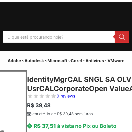
P
e
s
q
u
i
Adobe
Autodesk
Microsoft
Corel
Antivírus
VMware
s
a
r
p
IdentityMgrCAL SNGL SA OLV
r
o
UsrCALCorporateOpen ValueAd
d
u
0 reviews
t
o
R$
39,48
s
em até 1x de
R$
39,48
sem juros
R$
37,51
à vista no Pix ou Boleto