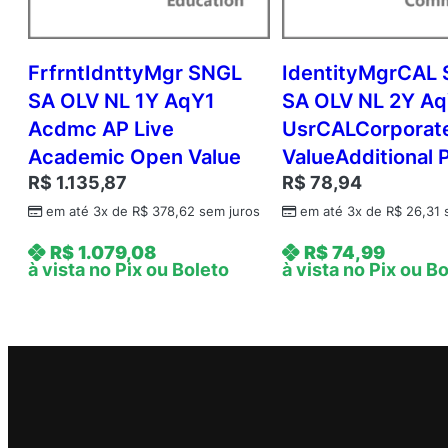
FrfrntIdnttyMgr SNGL
IdentityMgrCAL
SA OLV NL 1Y AqY1
SA OLV NL 2Y A
Acdmc AP Live
UsrCALCorpora
Academic Open Value
ValueAdditional 
R$
1.135,87
R$
78,94
em até 3x de
R$
378,62
sem juros
em até 3x de
R$
26,31
s
R$
1.079,08
R$
74,99
à vista no Pix ou Boleto
à vista no Pix ou B