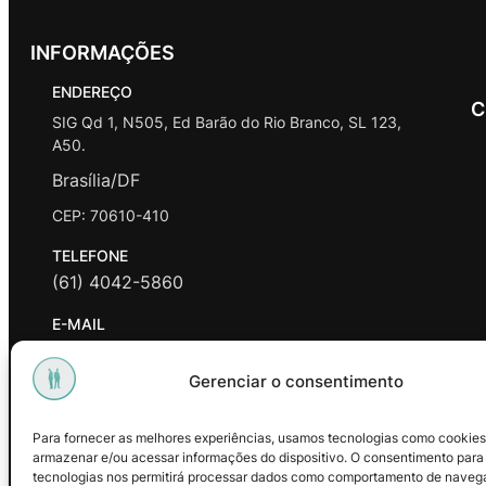
INFORMAÇÕES
ENDEREÇO
C
SIG Qd 1, N505, Ed Barão do Rio Branco, SL 123,
A50.
Brasília/DF
CEP: 70610-410
TELEFONE
(61) 4042-5860
E-MAIL
contato@promasters.net.br
Gerenciar o consentimento
HORÁRIO DE ATENDIMENTO
segunda a sexta das 9hrs às 18hrs exceto feriados.
Para fornecer as melhores experiências, usamos tecnologias como cookies
armazenar e/ou acessar informações do dispositivo. O consentimento para
Facebook
Instagram
Youtube
tecnologias nos permitirá processar dados como comportamento de naveg