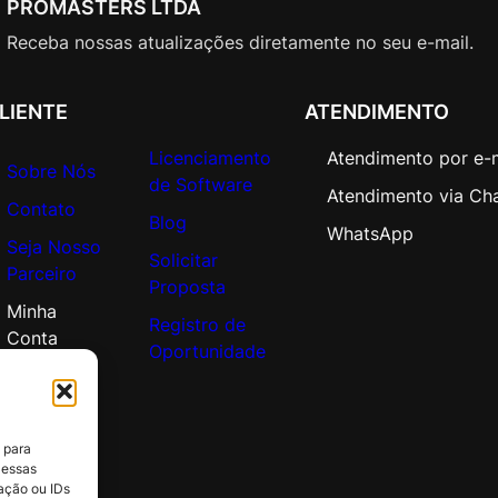
PROMASTERS LTDA
p
e
Receba nossas atualizações diretamente no seu e-mail.
n
V
LIENTE
ATENDIMENTO
a
l
Licenciamento
Atendimento por e-
u
Sobre Nós
de Software
e
Atendimento via Ch
Contato
A
Blog
WhatsApp
Seja Nosso
d
Solicitar
Parceiro
d
Proposta
i
Minha
Registro de
t
Conta
Oportunidade
i
o
n
a
 para
l
 essas
P
ação ou IDs