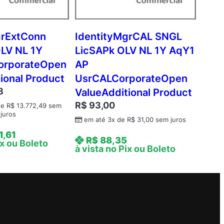
grExtConn
IdentityMgrCAL SNGL
LV NL 1Y
LicSAPk OLV NL 1Y AqY1
orporateOpen
AP
ional Product
UsrCALCorporateOpen
8
ValueAdditional Product
R$
93,00
de
R$
13.772,49
sem
juros
em até 3x de
R$
31,00
sem juros
1,61
R$
88,35
ix ou Boleto
à vista no Pix ou Boleto