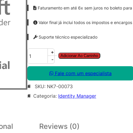
Faturamento em até 6x sem juros no boleto para 
Valor final já inclui todos os impostos e encargos
Suporte técnico especializado
I
+
Adicionar Ao Carrinho
d
-
e
n
Fale com um especialista
t
SKU:
NK7-00073
i
t
Categoria:
Identity Manager
y
M
g
r
onal
Reviews (0)
C