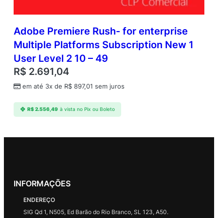
Adobe Premiere Rush- for enterprise
Multiple Platforms Subscription New 1
User Level 2 10 – 49
R$
2.691,04
em até 3x de
R$
897,01
sem juros
R$
2.556,49
à vista no Pix ou Boleto
INFORMAÇÕES
ENDEREÇO
SIG Qd 1, N505, Ed Barão do Rio Branco, SL 123, A50.