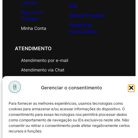
Contato
Blog
Seja Nosso
Solicitar Proposta
Parceiro
Registro de
Minha Conta
Oportunidade
ATENDIMENTO
Atendimento por e-mail
Atendimento via Chat
WhatsApp
Gerenciar o consentimento
INSTITUCIONAL
Para fornecer as melhores experiências, usamos tecnologias como
Política de Privacidade
cookies para armazenar e/ou acessar informações do dispositivo. O
consentimento para essas tecnologias nos permitirá processar dados
Política de Troca e Devoluções
como comportamento de navegação ou IDs exclusivos neste site. Não
consentir ou retirar o consentimento pode afetar negativamente certos
Política de Reembolso
recursos e funções.
Termos & Condições de Uso