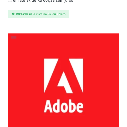
em até 3x de
R$
601,33
sem juros
R$
1.713,78
à vista no Pix ou Boleto