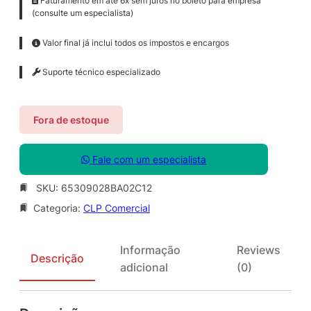
Faturamento em até 6x sem juros no boleto para empresa
(consulte um especialista)
Valor final já inclui todos os impostos e encargos
Suporte técnico especializado
Fora de estoque
Fale com um especialista
SKU:
65309028BA02C12
Categoria:
CLP Comercial
Informação
Reviews
Descrição
adicional
(0)