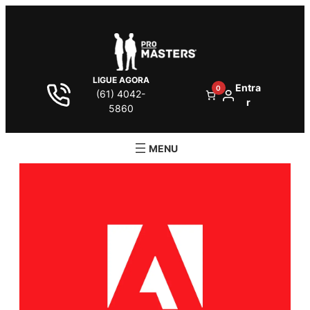
LIGUE AGORA
Entra
0
(61) 4042-
r
5860