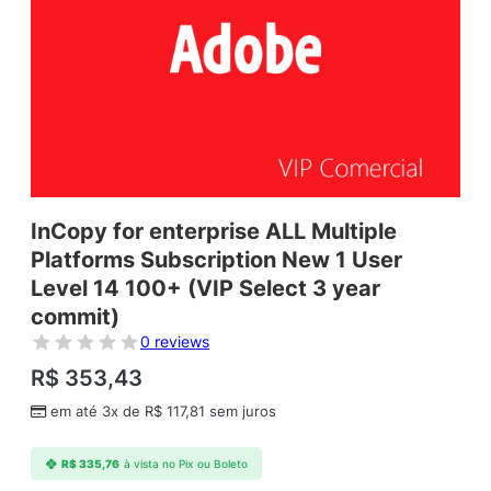
InCopy for enterprise ALL Multiple
Platforms Subscription New 1 User
Level 14 100+ (VIP Select 3 year
commit)
0 reviews
R$
353,43
em até 3x de
R$
117,81
sem juros
R$
335,76
à vista no Pix ou Boleto