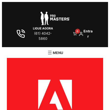
LIGUE AGORA
Entra
0
(61) 4042-
r
5860