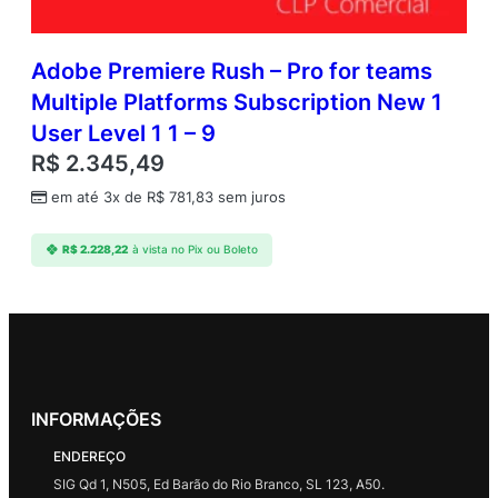
Adobe Premiere Rush – Pro for teams
Multiple Platforms Subscription New 1
User Level 1 1 – 9
R$
2.345,49
em até 3x de
R$
781,83
sem juros
R$
2.228,22
à vista no Pix ou Boleto
INFORMAÇÕES
ENDEREÇO
SIG Qd 1, N505, Ed Barão do Rio Branco, SL 123, A50.