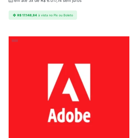
em até 3x de
R$
6.017,14
sem juros
R$
17.148,84
à vista no Pix ou Boleto