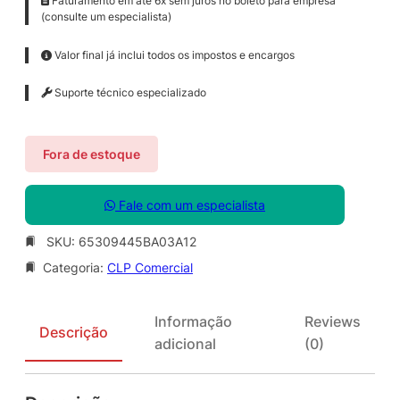
Faturamento em até 6x sem juros no boleto para empresa
(consulte um especialista)
Valor final já inclui todos os impostos e encargos
Suporte técnico especializado
Fora de estoque
Fale com um especialista
SKU:
65309445BA03A12
Categoria:
CLP Comercial
Informação
Reviews
Descrição
adicional
(0)