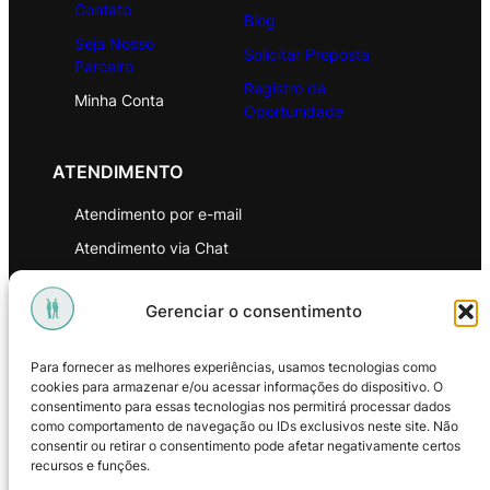
Contato
Blog
Seja Nosso
Solicitar Proposta
Parceiro
Registro de
Minha Conta
Oportunidade
ATENDIMENTO
Atendimento por e-mail
Atendimento via Chat
WhatsApp
Gerenciar o consentimento
INSTITUCIONAL
Para fornecer as melhores experiências, usamos tecnologias como
Política de Privacidade
cookies para armazenar e/ou acessar informações do dispositivo. O
consentimento para essas tecnologias nos permitirá processar dados
Política de Troca e Devoluções
como comportamento de navegação ou IDs exclusivos neste site. Não
consentir ou retirar o consentimento pode afetar negativamente certos
Política de Reembolso
recursos e funções.
Termos & Condições de Uso