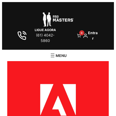
LIGUE AGORA
Entra
0
(61) 4042-
r
5860