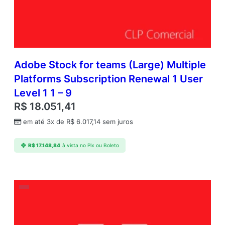
Adobe Stock for teams (Large) Multiple
Platforms Subscription Renewal 1 User
Level 1 1 – 9
R$
18.051,41
em até 3x de
R$
6.017,14
sem juros
R$
17.148,84
à vista no Pix ou Boleto