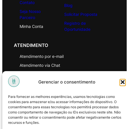
Contato
Blog
Seja Nosso
Solicitar Proposta
Parceiro
Registro de
Minha Conta
Oportunidade
ATENDIMENTO
Atendimento por e-mail
Atendimento via Chat
WhatsApp
Gerenciar o consentimento
INSTITUCIONAL
Para fornecer as melhores experiências, usamos tecnologias como
Política de Privacidade
cookies para armazenar e/ou acessar informações do dispositivo. O
consentimento para essas tecnologias nos permitirá processar dados
Política de Troca e Devoluções
como comportamento de navegação ou IDs exclusivos neste site. Não
consentir ou retirar o consentimento pode afetar negativamente certos
Política de Reembolso
recursos e funções.
Termos & Condições de Uso