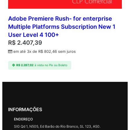
Adobe Premiere Rush- for enterprise
Multiple Platforms Subscription New 1
User Level 4 100+
R$
2.407,39
em até 3x de
R$
802,46
sem juros
R$
2.287,02
à vista no Pix ou Boleto
INFORMAÇÕES
ENDEREÇO
SIG Qd 1, N505, Ed Barão do Rio Branco, SL 123, A50.