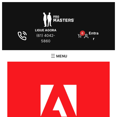
LIGUE AGORA
Entra
0
(61) 4042-
r
5860