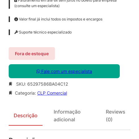
Faturamento em até 6x sem juros no boleto para empresa
(consulte um especialista)
Valor final já inclui todos os impostos e encargos
Suporte técnico especializado
Fora de estoque
Fale com um especialista
SKU:
65297586BA04C12
Categoria:
CLP Comercial
Informação
Reviews
Descrição
adicional
(0)