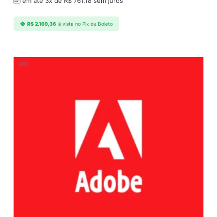
em até 3x de
R$
761,18
sem juros
R$
2.169,36
à vista no Pix ou Boleto