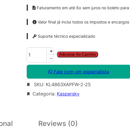
Faturamento em até 6x sem juros no boleto para 
Valor final já inclui todos os impostos e encargos
Suporte técnico especializado
K
+
Adicionar Ao Carrinho
a
-
s
p
Fale com um especialista
e
SKU:
KL4863XAPFW-2-25
r
s
Categoria:
Kaspersky
k
y
E
n
onal
Reviews (0)
d