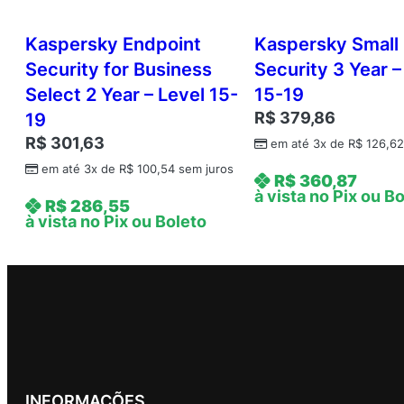
Kaspersky Endpoint
Kaspersky Small 
Security for Business
Security 3 Year –
Select 2 Year – Level 15-
15-19
R$
379,86
19
R$
301,63
em até 3x de
R$
126,6
em até 3x de
R$
100,54
sem juros
R$
360,87
à vista no Pix ou B
R$
286,55
à vista no Pix ou Boleto
INFORMAÇÕES