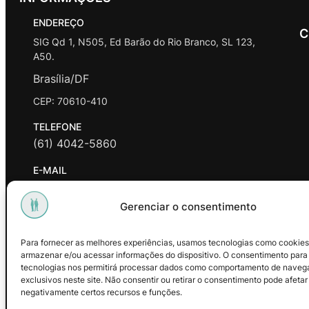
ENDEREÇO
C
SIG Qd 1, N505, Ed Barão do Rio Branco, SL 123,
A50.
Brasília/DF
CEP: 70610-410
TELEFONE
(61) 4042-5860
E-MAIL
contato@promasters.net.br
Gerenciar o consentimento
HORÁRIO DE ATENDIMENTO
segunda a sexta das 9hrs às 18hrs exceto feriados.
Para fornecer as melhores experiências, usamos tecnologias como cookies
armazenar e/ou acessar informações do dispositivo. O consentimento para
Facebook
Instagram
Youtube
tecnologias nos permitirá processar dados como comportamento de naveg
exclusivos neste site. Não consentir ou retirar o consentimento pode afetar
negativamente certos recursos e funções.