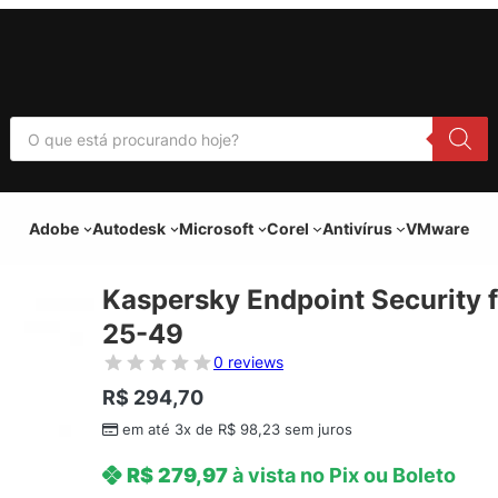
P
e
s
q
u
i
Adobe
Autodesk
Microsoft
Corel
Antivírus
VMware
s
a
r
p
Kaspersky Endpoint Security f
r
o
25-49
d
u
0 reviews
t
o
R$
294,70
s
em até 3x de
R$
98,23
sem juros
R$
279,97
à vista no Pix ou Boleto