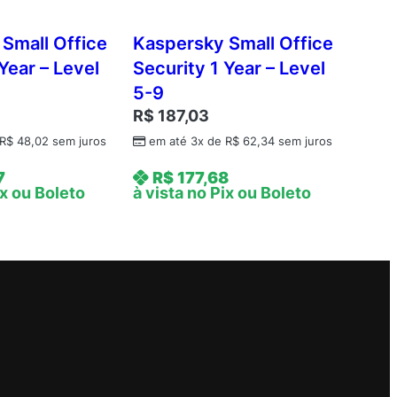
Small Office
Kaspersky Small Office
Year – Level
Security 1 Year – Level
5-9
R$
187,03
R$
48,02
sem juros
em até 3x de
R$
62,34
sem juros
7
R$
177,68
ix ou Boleto
à vista no Pix ou Boleto