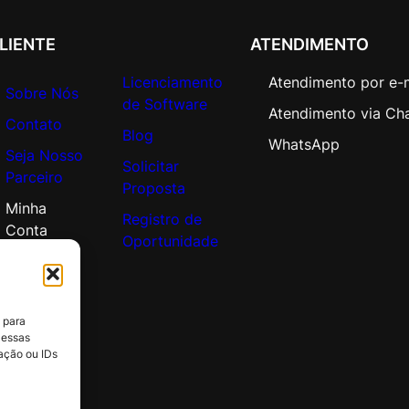
e
v
LIENTE
ATENDIMENTO
e
l
Licenciamento
Atendimento por e-
Sobre Nós
2
de Software
Atendimento via Ch
5
Contato
Blog
-
WhatsApp
Seja Nosso
4
Solicitar
Parceiro
9
Proposta
q
Minha
Registro de
u
Conta
Oportunidade
a
n
t
i
 para
d
 essas
a
ação ou IDs
d
e