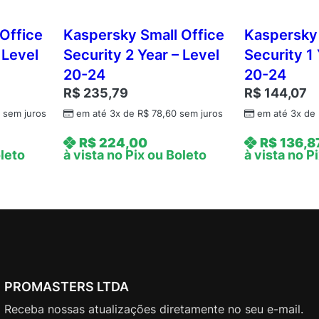
i
n
Office
Kaspersky Small Office
Kaspersky 
e
 Level
Security 2 Year – Level
Security 1 
s
20-24
20-24
s
R$
235,79
R$
144,07
S
2
sem juros
em até 3x de
R$
78,60
sem juros
em até 3x de
e
l
R$
224,00
R$
136,8
e
oleto
à vista no Pix ou Boleto
à vista no P
c
t
2
Y
e
a
r
PROMASTERS LTDA
–
L
Receba nossas atualizações diretamente no seu e-mail.