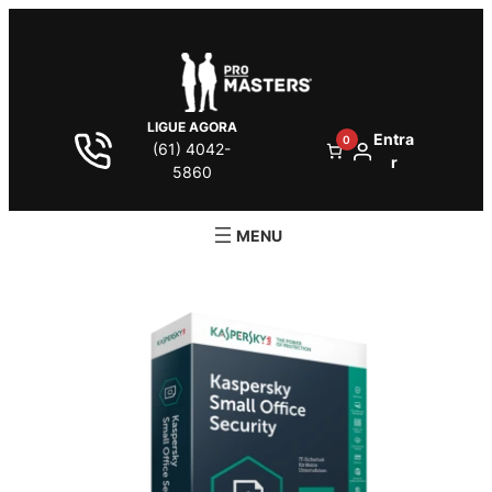
LIGUE AGORA
Entra
0
(61) 4042-
r
5860