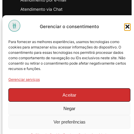
Atendimento via Chat
WhatsApp
Gerenciar o consentimento
INSTITUCIONAL
Para fornecer as melhores experiências, usamos tecnologias como
Política de Privacidade
cookies para armazenar e/ou acessar informações do dispositivo. O
consentimento para essas tecnologias nos permitirá processar dados
Política de Troca e Devoluções
como comportamento de navegação ou IDs exclusivos neste site. Não
consentir ou retirar o consentimento pode afetar negativamente certos
Política de Reembolso
recursos e funções.
Termos & Condições de Uso
Gerenciar serviços
Aceitar
Negar
© 2025 – ProMasters. CNPJ:
Ver preferências
18.269.230/0001-16. Todos os direitos
reservados.