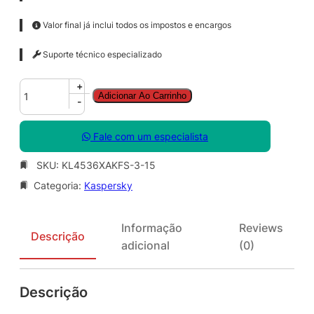
Valor final já inclui todos os impostos e encargos
Suporte técnico especializado
K
+
Adicionar Ao Carrinho
a
-
s
p
Fale com um especialista
e
r
SKU:
KL4536XAKFS-3-15
s
Categoria:
Kaspersky
k
y
S
Informação
Reviews
m
Descrição
adicional
(0)
a
l
l
Descrição
O
f