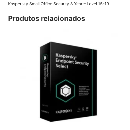
f
Kaspersky Small Office Security 3 Year – Level 15-19
i
c
Produtos relacionados
e
S
e
c
u
r
i
t
y
3
Y
e
a
r
–
L
e
v