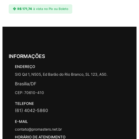
R$
171,74
à vista no Pix ou Boleto
INFORMAÇÕES
ENDEREÇO
SIG Qd 1, N505, Ed Barão do Rio Branco, SL 123, A50.
Brasília/DF
CEP: 70610-410
TELEFONE
(61) 4042-5860
E-MAIL
contato@promasters.net.br
HORÁRIO DE ATENDIMENTO