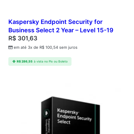
e
l
1
5
Kaspersky Endpoint Security for
-
Business Select 2 Year – Level 15-19
1
R$
301,63
9
q
em até 3x de
R$
100,54
sem juros
u
a
R$
286,55
à vista no Pix ou Boleto
n
t
i
d
a
d
e