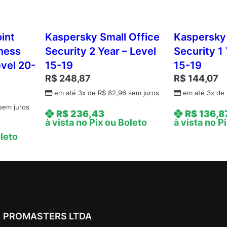
x
e
d
int
Kaspersky Small Office
Kaspersky 
-
iness
Security 2 Year – Level
Security 1 
d
evel 20-
15-19
15-19
a
R$
248,87
R$
144,07
t
em até 3x de
R$
82,96
sem juros
em até 3x de
e
)
sem juros
R$
236,43
R$
136,8
B
à vista no Pix ou Boleto
à vista no P
R
oleto
;
1
0
-
1
4
PROMASTERS LTDA
D