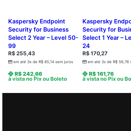
Kaspersky Endpoint
Kaspersky Endpo
Security for Business
Security for Bus
Select 2 Year – Level 50-
Select 1 Year – L
99
24
R$
255,43
R$
170,27
em até 3x de
R$
85,14
sem juros
em até 3x de
R$
56,76
R$
242,66
R$
161,76
à vista no Pix ou Boleto
à vista no Pix ou B