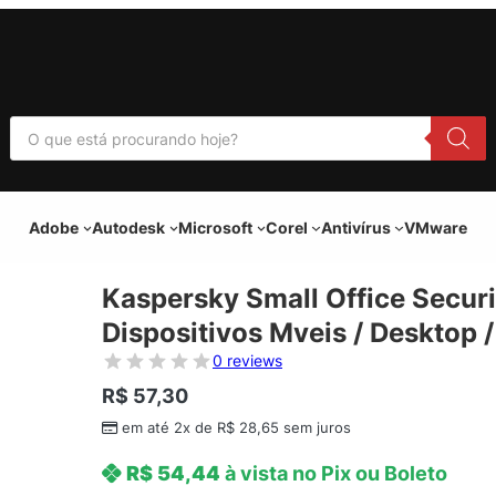
P
e
s
q
u
i
Adobe
Autodesk
Microsoft
Corel
Antivírus
VMware
s
a
r
p
Kaspersky Small Office Securi
r
o
Dispositivos Mveis / Desktop / 
d
u
0 reviews
t
o
R$
57,30
s
em até 2x de
R$
28,65
sem juros
R$
54,44
à vista no Pix ou Boleto