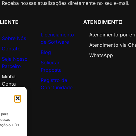
i
Receba nossas atualizações diretamente no seu e-mail.
s
p
LIENTE
ATENDIMENTO
o
s
Licenciamento
Atendimento por e-
Sobre Nós
i
de Software
Atendimento via Ch
t
Contato
Blog
i
WhatsApp
Seja Nosso
v
Solicitar
Parceiro
o
Proposta
s
Minha
Registro de
M
Conta
Oportunidade
v
e
i
s
 para
/
 essas
D
ação ou IDs
e