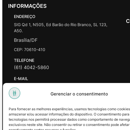
INFORMAÇÕES
ENDEREÇO
C
SIG Qd 1, N505, Ed Barão do Rio Branco, SL 123,
A50.
Brasília/DF
CEP: 70610-410
TELEFONE
(61) 4042-5860
E-MAIL
contato@promasters.net.br
Gerenciar o consentimento
HORÁRIO DE ATENDIMENTO
segunda a sexta das 9hrs às 18hrs exceto feriados.
Para fornecer as melhores experiências, usamos tecnologias como cookies
armazenar e/ou acessar informações do dispositivo. O consentimento para
Facebook
Instagram
Youtube
tecnologias nos permitirá processar dados como comportamento de naveg
exclusivos neste site. Não consentir ou retirar o consentimento pode afetar
negativamente certos recursos e funções.