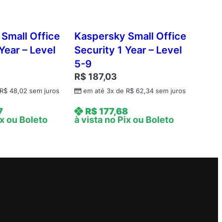
Small Office
Kaspersky Small Office
Year – Level
Security 1 Year – Level
5-9
R$
187,03
R$
48,02
sem juros
em até 3x de
R$
62,34
sem juros
7
R$
177,68
ix ou Boleto
à vista no Pix ou Boleto