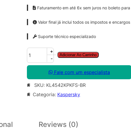
Faturamento em até 6x sem juros no boleto para 
Valor final já inclui todos os impostos e encargos
Suporte técnico especializado
K
+
Adicionar Ao Carrinho
a
-
s
p
Fale com um especialista
e
SKU:
KL4542KPKFS-BR
r
s
Categoria:
Kaspersky
k
y
S
m
onal
Reviews (0)
a