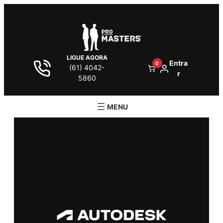
LIGUE AGORA
Entra
0
(61) 4042-
r
5860