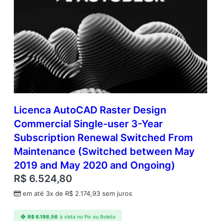
Licenca AutoCAD Raster Design
Commercial Single-user 3-Year
Subscription Renewal Switched From
Maintenance (Switched between May
2019 and May 2020 and Ongoing)
R$
6.524,80
em até 3x de
R$
2.174,93
sem juros
R$
6.198,56
à vista no Pix ou Boleto