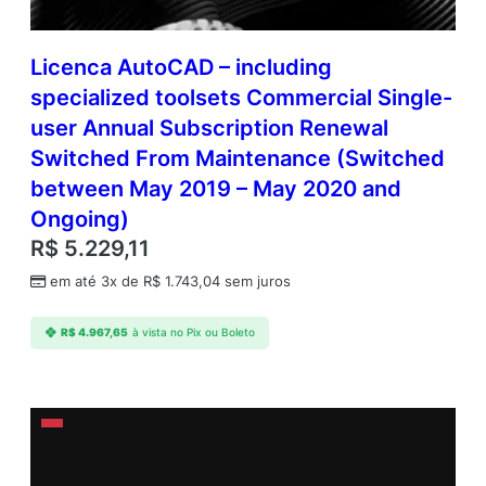
Licenca AutoCAD – including
specialized toolsets Commercial Single-
user Annual Subscription Renewal
Switched From Maintenance (Switched
between May 2019 – May 2020 and
Ongoing)
R$
5.229,11
em até 3x de
R$
1.743,04
sem juros
R$
4.967,65
à vista no Pix ou Boleto