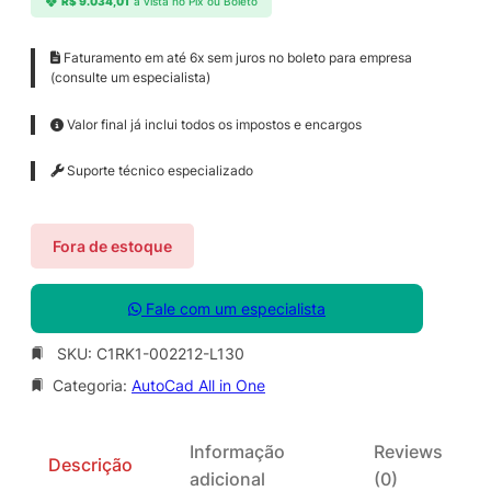
R$
9.034,01
à vista no Pix ou Boleto
Faturamento em até 6x sem juros no boleto para empresa
(consulte um especialista)
Valor final já inclui todos os impostos e encargos
Suporte técnico especializado
Fora de estoque
Fale com um especialista
SKU:
C1RK1-002212-L130
Categoria:
AutoCad All in One
Informação
Reviews
Descrição
adicional
(0)