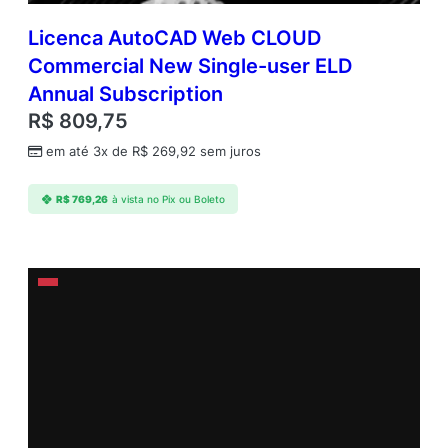
Licenca AutoCAD Web CLOUD
Commercial New Single-user ELD
Annual Subscription
R$
809,75
em até 3x de
R$
269,92
sem juros
R$
769,26
à vista no Pix ou Boleto