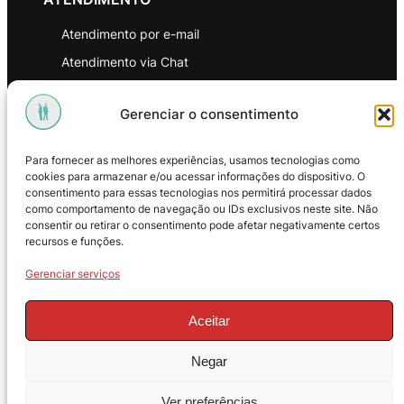
Atendimento por e-mail
Atendimento via Chat
WhatsApp
Gerenciar o consentimento
INSTITUCIONAL
Para fornecer as melhores experiências, usamos tecnologias como
Política de Privacidade
cookies para armazenar e/ou acessar informações do dispositivo. O
consentimento para essas tecnologias nos permitirá processar dados
Política de Troca e Devoluções
como comportamento de navegação ou IDs exclusivos neste site. Não
consentir ou retirar o consentimento pode afetar negativamente certos
Política de Reembolso
recursos e funções.
Termos & Condições de Uso
Gerenciar serviços
Aceitar
Negar
© 2025 – ProMasters. CNPJ:
Ver preferências
18.269.230/0001-16. Todos os direitos