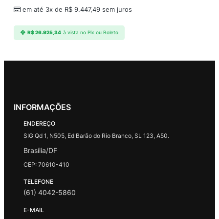
em até 3x de
R$
9.447,49
sem juros
R$
26.925,34
à vista no Pix ou Boleto
INFORMAÇÕES
ENDEREÇO
SIG Qd 1, N505, Ed Barão do Rio Branco, SL 123, A50.
Brasília/DF
CEP: 70610-410
TELEFONE
(61) 4042-5860
E-MAIL