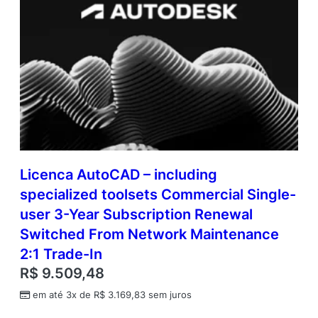
Licenca AutoCAD – including
specialized toolsets Commercial Single-
user 3-Year Subscription Renewal
Switched From Network Maintenance
2:1 Trade-In
R$
9.509,48
em até 3x de
R$
3.169,83
sem juros