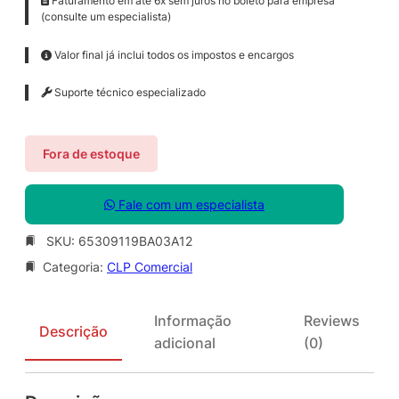
Faturamento em até 6x sem juros no boleto para empresa
(consulte um especialista)
Valor final já inclui todos os impostos e encargos
Suporte técnico especializado
Fora de estoque
Fale com um especialista
SKU:
65309119BA03A12
Categoria:
CLP Comercial
Informação
Reviews
Descrição
adicional
(0)