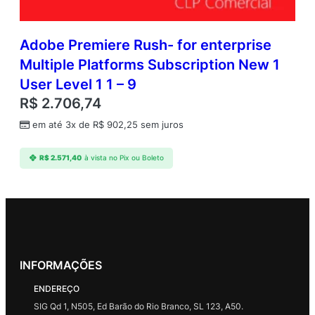
Adobe Premiere Rush- for enterprise
Multiple Platforms Subscription New 1
User Level 1 1 – 9
R$
2.706,74
em até 3x de
R$
902,25
sem juros
R$
2.571,40
à vista no Pix ou Boleto
INFORMAÇÕES
ENDEREÇO
SIG Qd 1, N505, Ed Barão do Rio Branco, SL 123, A50.