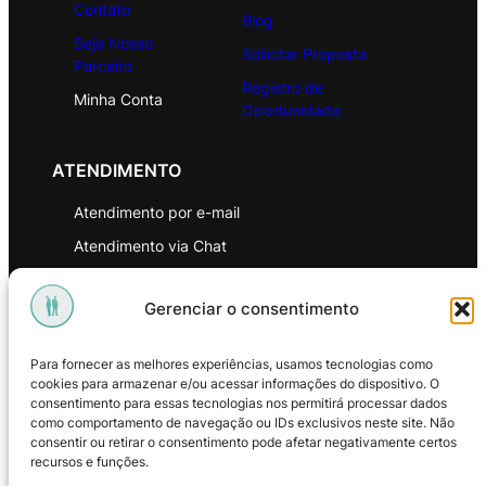
Contato
Blog
Seja Nosso
Solicitar Proposta
Parceiro
Registro de
Minha Conta
Oportunidade
ATENDIMENTO
Atendimento por e-mail
Atendimento via Chat
WhatsApp
Gerenciar o consentimento
INSTITUCIONAL
Para fornecer as melhores experiências, usamos tecnologias como
Política de Privacidade
cookies para armazenar e/ou acessar informações do dispositivo. O
consentimento para essas tecnologias nos permitirá processar dados
Política de Troca e Devoluções
como comportamento de navegação ou IDs exclusivos neste site. Não
consentir ou retirar o consentimento pode afetar negativamente certos
Política de Reembolso
recursos e funções.
Termos & Condições de Uso