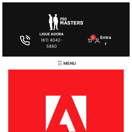
LIGUE AGORA
Entra
0
(61) 4042-
r
5860