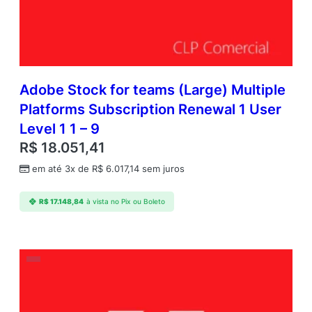
Adobe Stock for teams (Large) Multiple
Platforms Subscription Renewal 1 User
Level 1 1 – 9
R$
18.051,41
em até 3x de
R$
6.017,14
sem juros
R$
17.148,84
à vista no Pix ou Boleto