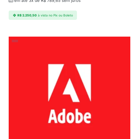
em até 3x de
R$
789,65
sem juros
R$
2.250,50
à vista no Pix ou Boleto