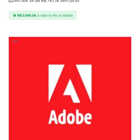
em até 3x de
R$
761,18
sem juros
R$
2.169,36
à vista no Pix ou Boleto