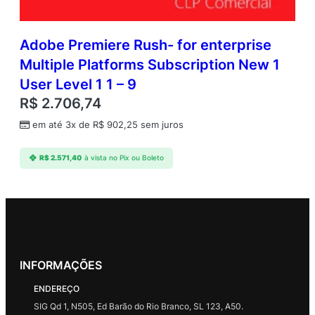
Adobe Premiere Rush- for enterprise
Multiple Platforms Subscription New 1
User Level 1 1 – 9
R$
2.706,74
em até 3x de
R$
902,25
sem juros
R$
2.571,40
à vista no Pix ou Boleto
INFORMAÇÕES
ENDEREÇO
SIG Qd 1, N505, Ed Barão do Rio Branco, SL 123, A50.