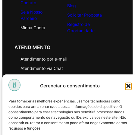
Contato
Blog
Seja Nosso
Solicitar Proposta
Parceiro
Registro de
Minha Conta
Oportunidade
ATENDIMENTO
Atendimento por e-mail
Atendimento via Chat
WhatsApp
Gerenciar o consentimento
INSTITUCIONAL
Para fornecer as melhores experiências, usamos tecnologias como
Política de Privacidade
cookies para armazenar e/ou acessar informações do dispositivo. O
consentimento para essas tecnologias nos permitirá processar dados
Política de Troca e Devoluções
como comportamento de navegação ou IDs exclusivos neste site. Não
consentir ou retirar o consentimento pode afetar negativamente certos
Política de Reembolso
recursos e funções.
Termos & Condições de Uso