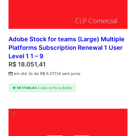
Adobe Stock for teams (Large) Multiple
Platforms Subscription Renewal 1 User
Level 1 1 – 9
R$
18.051,41
em até 3x de
R$
6.017,14
sem juros
R$
17.148,84
à vista no Pix ou Boleto