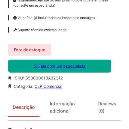
Faturamento em até 6x sem juros no boleto para empresa
(consulte um especialista)
Valor final já inclui todos os impostos e encargos
Suporte técnico especializado
Fora de estoque
Fale com um especialista
SKU:
65309061BA02C12
Categoria:
CLP Comercial
Informação
Reviews
Descrição
adicional
(0)