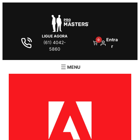
LIGUE AGORA
Entra
0
(61) 4042-
r
5860