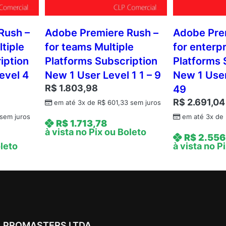
Rush –
Adobe Premiere Rush –
Adobe Pre
tiple
for teams Multiple
for enterpr
iption
Platforms Subscription
Platforms 
evel 4
New 1 User Level 1 1 – 9
New 1 User
R$
1.803,98
49
R$
2.691,04
em até 3x de
R$
601,33
sem juros
sem juros
em até 3x de
R$
1.713,78
à vista no Pix ou Boleto
R$
2.556
oleto
à vista no P
PROMASTERS LTDA