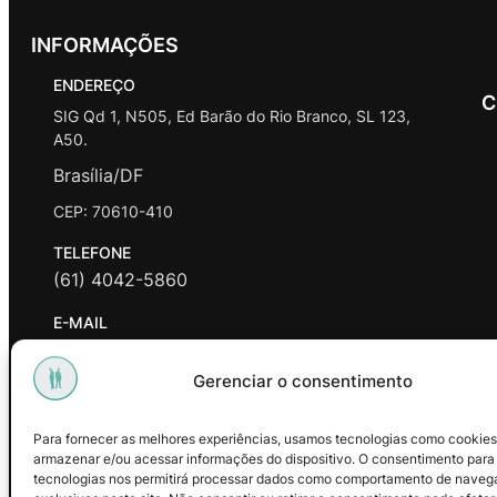
INFORMAÇÕES
ENDEREÇO
C
SIG Qd 1, N505, Ed Barão do Rio Branco, SL 123,
A50.
Brasília/DF
CEP: 70610-410
TELEFONE
(61) 4042-5860
E-MAIL
contato@promasters.net.br
Gerenciar o consentimento
HORÁRIO DE ATENDIMENTO
segunda a sexta das 9hrs às 18hrs exceto feriados.
Para fornecer as melhores experiências, usamos tecnologias como cookies
armazenar e/ou acessar informações do dispositivo. O consentimento para
Facebook
Instagram
Youtube
tecnologias nos permitirá processar dados como comportamento de naveg