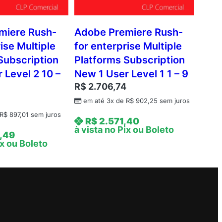
miere Rush-
Adobe Premiere Rush-
ise Multiple
for enterprise Multiple
Subscription
Platforms Subscription
 Level 2 10 –
New 1 User Level 1 1 – 9
R$
2.706,74
em até 3x de
R$
902,25
sem juros
R$
897,01
sem juros
R$
2.571,40
à vista no Pix ou Boleto
,49
ix ou Boleto