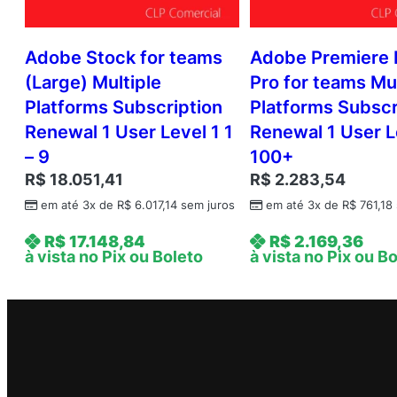
Adobe Stock for teams
Adobe Premiere 
(Large) Multiple
Pro for teams Mul
Platforms Subscription
Platforms Subscr
Renewal 1 User Level 1 1
Renewal 1 User L
– 9
100+
R$
18.051,41
R$
2.283,54
em até 3x de
R$
6.017,14
sem juros
em até 3x de
R$
761,18
R$
17.148,84
R$
2.169,36
à vista no Pix ou Boleto
à vista no Pix ou B