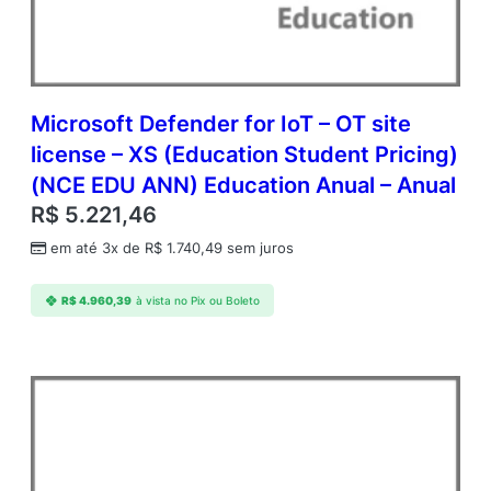
t
i
d
a
d
Microsoft Defender for IoT – OT site
e
license – XS (Education Student Pricing)
(NCE EDU ANN) Education Anual – Anual
R$
5.221,46
em até 3x de
R$
1.740,49
sem juros
R$
4.960,39
à vista no Pix ou Boleto