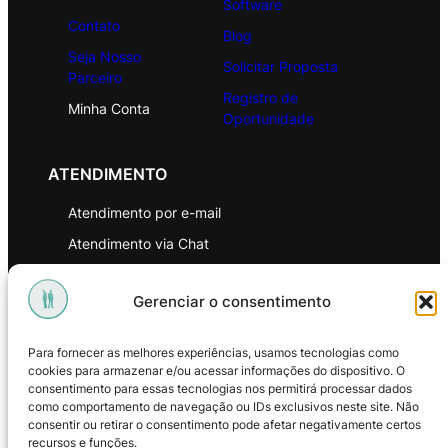
Software
Contato
Blog
Seja Nosso
Solicitar Proposta
Parceiro
Registro de
Minha Conta
Oportunidade
ATENDIMENTO
Atendimento por e-mail
Atendimento via Chat
WhatsApp
Gerenciar o consentimento
INSTITUCIONAL
Para fornecer as melhores experiências, usamos tecnologias como
Política de Privacidade
cookies para armazenar e/ou acessar informações do dispositivo. O
consentimento para essas tecnologias nos permitirá processar dados
Política de Troca e Devoluções
como comportamento de navegação ou IDs exclusivos neste site. Não
consentir ou retirar o consentimento pode afetar negativamente certos
Política de Reembolso
recursos e funções.