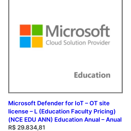
P
r
i
c
i
n
g
)
(
N
C
E
E
D
U
A
N
Microsoft Defender for IoT – OT site
N
license – L (Education Faculty Pricing)
)
E
(NCE EDU ANN) Education Anual – Anual
d
R$
29.834,81
u