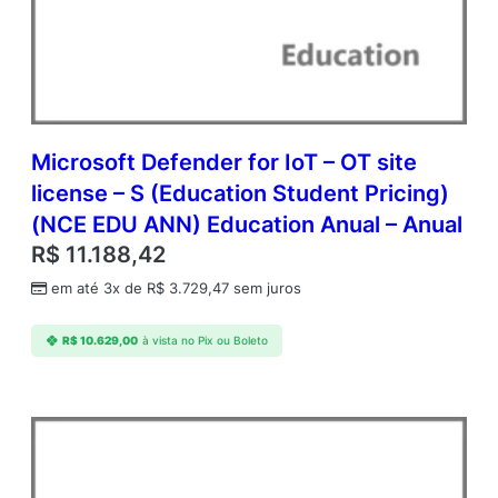
s
e
–
S
(
E
d
Microsoft Defender for IoT – OT site
u
license – S (Education Student Pricing)
c
(NCE EDU ANN) Education Anual – Anual
a
t
R$
11.188,42
i
em até 3x de
R$
3.729,47
sem juros
o
n
F
R$
10.629,00
à vista no Pix ou Boleto
a
c
u
l
t
y