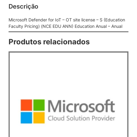
Descrição
d
e
r
Microsoft Defender for IoT – OT site license – S (Education
f
Faculty Pricing) (NCE EDU ANN) Education Anual – Anual
o
r
Produtos relacionados
I
o
T
–
O
T
s
i
t
e
l
i
c
e
n