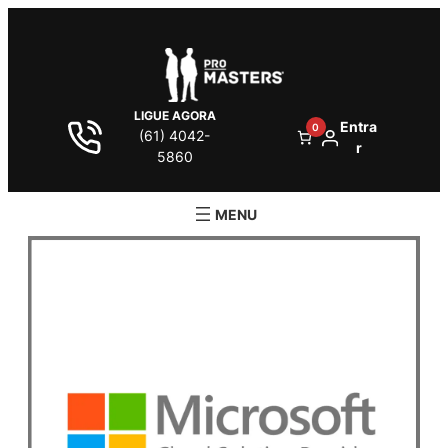
LIGUE AGORA
Entra
0
(61) 4042-
r
5860