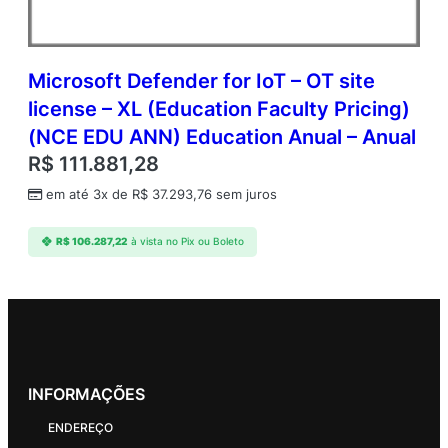
Microsoft Defender for IoT – OT site
license – XL (Education Faculty Pricing)
(NCE EDU ANN) Education Anual – Anual
R$
111.881,28
em até 3x de
R$
37.293,76
sem juros
R$
106.287,22
à vista no Pix ou Boleto
INFORMAÇÕES
ENDEREÇO