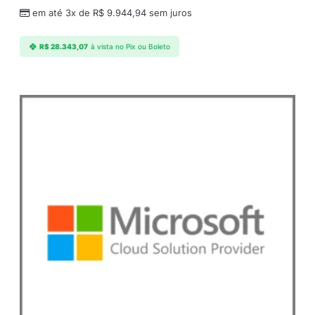
c
em até 3x de
R$
9.944,94
sem juros
a
t
R$
28.343,07
à vista no Pix ou Boleto
i
o
n
A
n
u
a
l
–
A
n
u
a
l
q
u
a
n