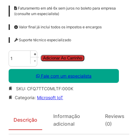
Faturamento em até 6x sem juros no boleto para empresa
(consulte um especialista)
Valor final já inclui todos os impostos e encargos
Suporte técnico especializado
M
+
Adicionar Ao Carrinho
i
-
c
r
Fale com um especialista
o
s
SKU:
CFQ7TTC0MLTF:000K
o
Categoria:
Microsoft IoT
f
t
D
Informação
Reviews
e
Descrição
adicional
(0)
f
e
n