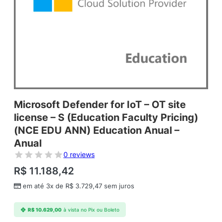
Microsoft Defender for IoT – OT site
license – S (Education Faculty Pricing)
(NCE EDU ANN) Education Anual –
Anual
0 reviews
R$
11.188,42
em até 3x de
R$
3.729,47
sem juros
R$
10.629,00
à vista no Pix ou Boleto