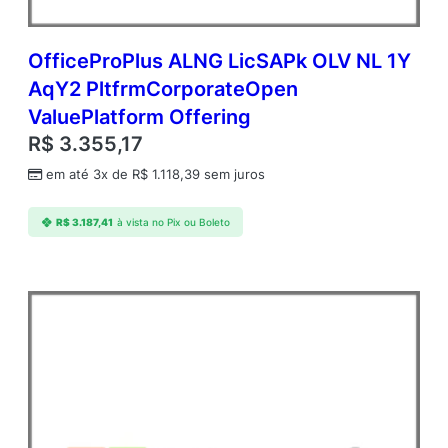
OfficeProPlus ALNG LicSAPk OLV NL 1Y
AqY2 PltfrmCorporateOpen
ValuePlatform Offering
R$
3.355,17
em até 3x de
R$
1.118,39
sem juros
R$
3.187,41
à vista no Pix ou Boleto