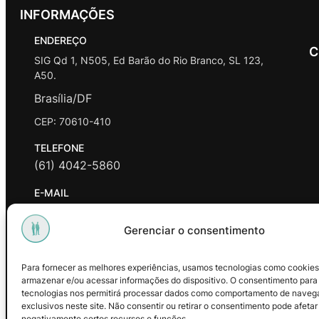
INFORMAÇÕES
ENDEREÇO
C
SIG Qd 1, N505, Ed Barão do Rio Branco, SL 123,
A50.
Brasília/DF
CEP: 70610-410
TELEFONE
(61) 4042-5860
E-MAIL
contato@promasters.net.br
Gerenciar o consentimento
HORÁRIO DE ATENDIMENTO
segunda a sexta das 9hrs às 18hrs exceto feriados.
Para fornecer as melhores experiências, usamos tecnologias como cookies
armazenar e/ou acessar informações do dispositivo. O consentimento para
Facebook
Instagram
Youtube
tecnologias nos permitirá processar dados como comportamento de naveg
exclusivos neste site. Não consentir ou retirar o consentimento pode afetar
negativamente certos recursos e funções.