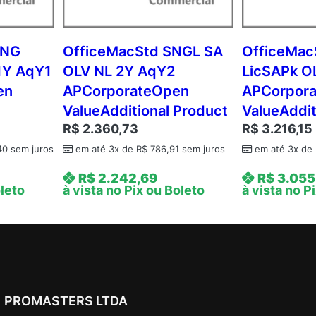
A
q
Y
LNG
OfficeMacStd SNGL SA
OfficeMac
1
1Y AqY1
OLV NL 2Y AqY2
LicSAPk O
P
en
APCorporateOpen
APCorpor
l
ValueAdditional Product
ValueAddit
t
R$
2.360,73
R$
3.216,15
f
r
40
sem juros
em até 3x de
R$
786,91
sem juros
em até 3x de
m
R$
2.242,69
R$
3.055
C
oleto
à vista no Pix ou Boleto
à vista no P
o
r
p
o
r
a
PROMASTERS LTDA
t