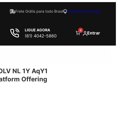
Frete Grátis para todo Brasil
Encontre nossa loja
LIGUE AGORA
0
Entrar
(61) 4042-5860
OLV NL 1Y AqY1
atform Offering