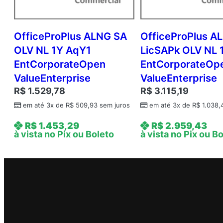
OfficeProPlus ALNG SA
OfficeProPlus A
OLV NL 1Y AqY1
LicSAPk OLV NL 
EntCorporateOpen
EntCorporateOp
ValueEnterprise
ValueEnterprise
R$
1.529,78
R$
3.115,19
em até 3x de
R$
509,93
sem juros
em até 3x de
R$
1.038,
R$
1.453,29
R$
2.959,43
à vista no Pix ou Boleto
à vista no Pix ou B