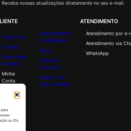
e
Receba nossas atualizações diretamente no seu e-mail.
O
p
LIENTE
ATENDIMENTO
e
n
Licenciamento
Atendimento por e-
Sobre Nós
V
de Software
Atendimento via Ch
a
Contato
Blog
l
WhatsApp
Seja Nosso
u
Solicitar
Parceiro
e
Proposta
P
Minha
Registro de
l
Conta
Oportunidade
a
t
f
o
 para
r
 essas
m
ação ou IDs
O