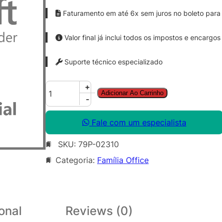
Faturamento em até 6x sem juros no boleto para 
Valor final já inclui todos os impostos e encargos
Suporte técnico especializado
O
+
Adicionar Ao Carrinho
f
-
f
i
Fale com um especialista
c
SKU:
79P-02310
e
P
Categoria:
Família Office
r
o
P
l
onal
Reviews (0)
u