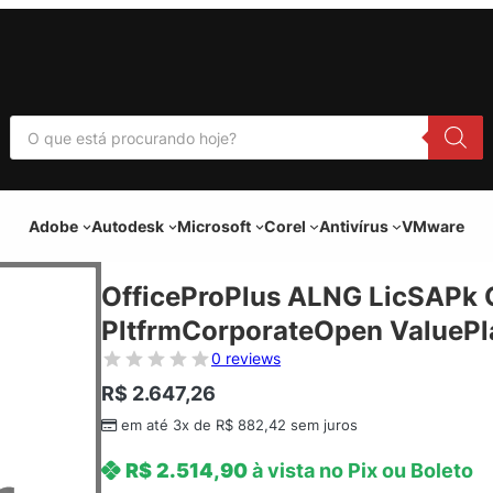
P
e
s
q
u
i
Adobe
Autodesk
Microsoft
Corel
Antivírus
VMware
s
a
r
p
OfficeProPlus ALNG LicSAPk 
r
o
PltfrmCorporateOpen ValuePl
d
u
0 reviews
t
o
R$
2.647,26
s
em até 3x de
R$
882,42
sem juros
R$
2.514,90
à vista no Pix ou Boleto