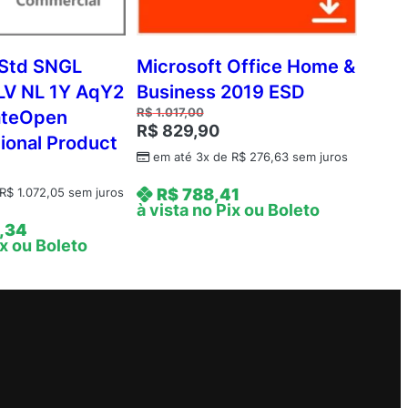
Std SNGL
Microsoft Office Home &
LV NL 1Y AqY2
Business 2019 ESD
R$
1.017,00
ateOpen
R$
829,90
ional Product
em até 3x de
R$
276,63
sem juros
R$
788,41
R$
1.072,05
sem juros
à vista no Pix ou Boleto
,34
ix ou Boleto