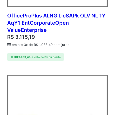
OfficeProPlus ALNG LicSAPk OLV NL 1Y
AqY1 EntCorporateOpen
ValueEnterprise
R$
3.115,19
em até 3x de
R$
1.038,40
sem juros
R$
2.959,43
à vista no Pix ou Boleto