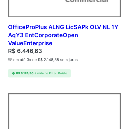
A
c
a
d
e
OfficeProPlus ALNG LicSAPk OLV NL 1Y
m
AqY3 EntCorporateOpen
i
ValueEnterprise
c
O
R$
6.446,63
p
em até 3x de
R$
2.148,88
sem juros
e
n
V
R$
6.124,30
à vista no Pix ou Boleto
a
l
u
e
q
u
a
n
t