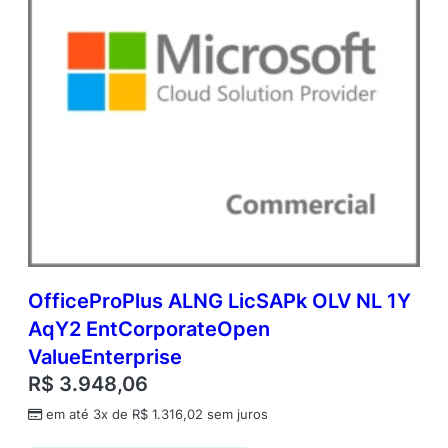
i
d
a
d
e
OfficeProPlus ALNG LicSAPk OLV NL 1Y
AqY2 EntCorporateOpen
ValueEnterprise
R$
3.948,06
em até 3x de
R$
1.316,02
sem juros