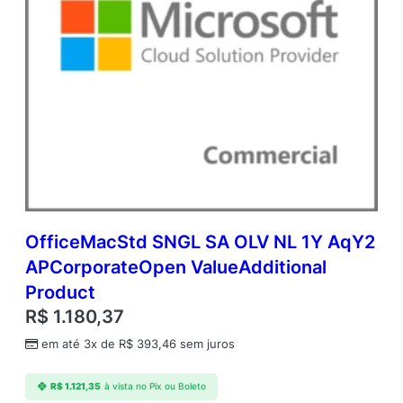
OfficeMacStd SNGL SA OLV NL 1Y AqY2
APCorporateOpen ValueAdditional
Product
R$
1.180,37
em até 3x de
R$
393,46
sem juros
R$
1.121,35
à vista no Pix ou Boleto