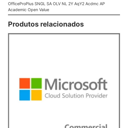
L
OfficeProPlus SNGL SA OLV NL 2Y AqY2 Acdmc AP
S
Academic Open Value
A
O
Produtos relacionados
L
V
N
L
2
Y
A
q
Y
2
A
c
d
m
c
A
P