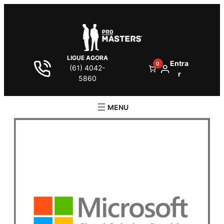
LIGUE AGORA
Entra
0
(61) 4042-
r
5860