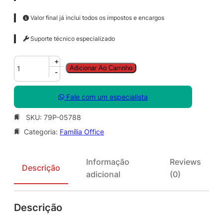
Valor final já inclui todos os impostos e encargos
Suporte técnico especializado
O
+
Adicionar Ao Carrinho
f
-
f
i
Fale com um especialista
c
e
SKU:
79P-05788
P
Categoria:
Família Office
r
o
P
Informação
Reviews
l
Descrição
adicional
(0)
u
s
S
Descrição
N
G