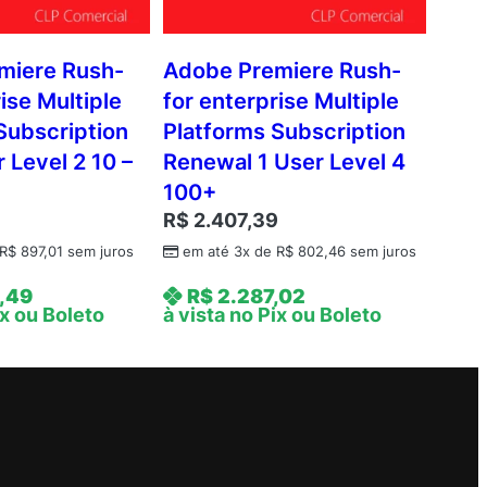
miere Rush-
Adobe Premiere Rush-
ise Multiple
for enterprise Multiple
Subscription
Platforms Subscription
 Level 2 10 –
Renewal 1 User Level 4
100+
R$
2.407,39
R$
897,01
sem juros
em até 3x de
R$
802,46
sem juros
,49
R$
2.287,02
ix ou Boleto
à vista no Pix ou Boleto