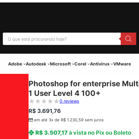
P
e
s
q
u
i
Adobe
Autodesk
Microsoft
Corel
Antivírus
VMware
s
a
r
p
Photoshop for enterprise Mult
r
o
1 User Level 4 100+
d
u
0 reviews
t
o
R$
3.691,76
s
em até 3x de
R$
1.230,59
sem juros
R$
3.507,17
à vista no Pix ou Boleto