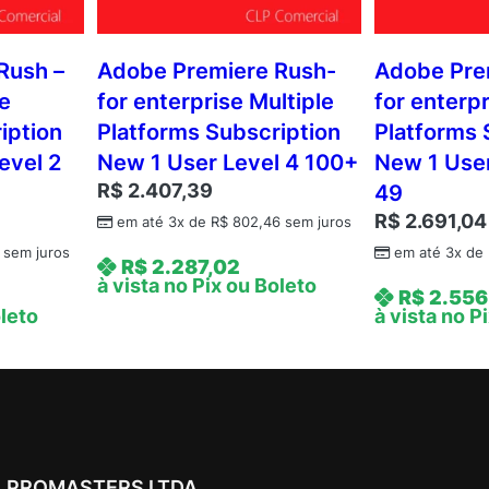
Rush –
Adobe Premiere Rush-
Adobe Pre
le
for enterprise Multiple
for enterpr
iption
Platforms Subscription
Platforms 
evel 2
New 1 User Level 4 100+
New 1 User
R$
2.407,39
49
R$
2.691,04
em até 3x de
R$
802,46
sem juros
sem juros
em até 3x de
R$
2.287,02
à vista no Pix ou Boleto
R$
2.556
oleto
à vista no P
PROMASTERS LTDA