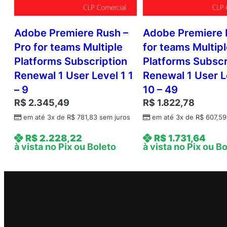
Adobe Premiere Rush –
Adobe Premiere 
Pro for teams Multiple
for teams Multip
Platforms Subscription
Platforms Subscr
Renewal 1 User Level 1 1
Renewal 1 User L
– 9
10 – 49
R$
2.345,49
R$
1.822,78
em até 3x de
R$
781,83
sem juros
em até 3x de
R$
607,59
R$
2.228,22
R$
1.731,64
à vista no Pix ou Boleto
à vista no Pix ou B