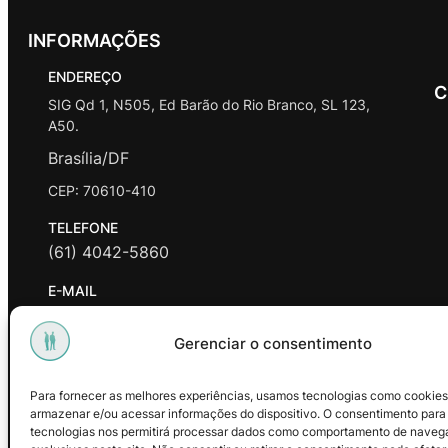
INFORMAÇÕES
ENDEREÇO
C
SIG Qd 1, N505, Ed Barão do Rio Branco, SL 123,
A50.
Brasília/DF
CEP: 70610-410
TELEFONE
(61) 4042-5860
E-MAIL
contato@promasters.net.br
Gerenciar o consentimento
HORÁRIO DE ATENDIMENTO
segunda a sexta das 9hrs às 18hrs exceto feriados.
Para fornecer as melhores experiências, usamos tecnologias como cookies
armazenar e/ou acessar informações do dispositivo. O consentimento para
Facebook
Instagram
Youtube
tecnologias nos permitirá processar dados como comportamento de naveg