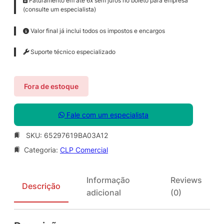
Faturamento em até 6x sem juros no boleto para empresa
(consulte um especialista)
Valor final já inclui todos os impostos e encargos
Suporte técnico especializado
Fora de estoque
Fale com um especialista
SKU:
65297619BA03A12
Categoria:
CLP Comercial
Informação
Reviews
Descrição
adicional
(0)