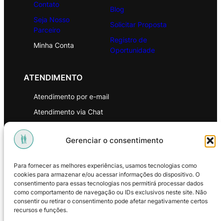
Contato
Blog
Seja Nosso
Solicitar Proposta
Parceiro
Registro de
Minha Conta
Oportunidade
ATENDIMENTO
Atendimento por e-mail
Atendimento via Chat
WhatsApp
Gerenciar o consentimento
INSTITUCIONAL
Para fornecer as melhores experiências, usamos tecnologias como
Política de Privacidade
cookies para armazenar e/ou acessar informações do dispositivo. O
consentimento para essas tecnologias nos permitirá processar dados
Política de Troca e Devoluções
como comportamento de navegação ou IDs exclusivos neste site. Não
consentir ou retirar o consentimento pode afetar negativamente certos
Política de Reembolso
recursos e funções.
Termos & Condições de Uso