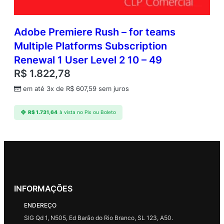
Adobe Premiere Rush – for teams
Multiple Platforms Subscription
Renewal 1 User Level 2 10 – 49
R$
1.822,78
em até 3x de
R$
607,59
sem juros
R$
1.731,64
à vista no Pix ou Boleto
INFORMAÇÕES
ENDEREÇO
SIG Qd 1, N505, Ed Barão do Rio Branco, SL 123, A50.