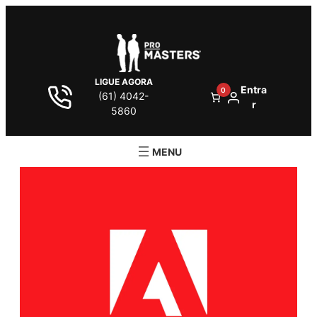
LIGUE AGORA
Entra
0
(61) 4042-
r
5860