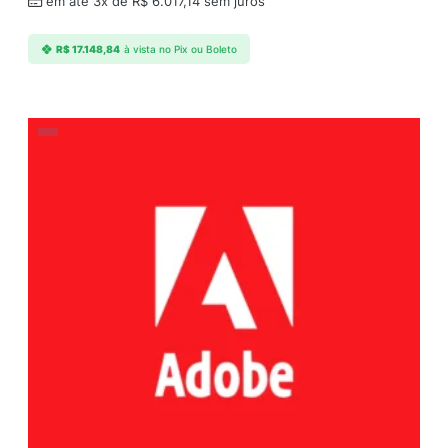
em até 3x de
R$
6.017,14
sem juros
R$
17.148,84
à vista no Pix ou Boleto