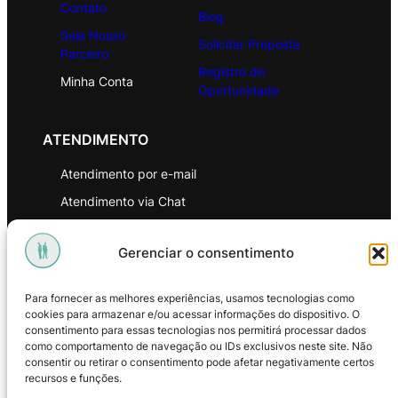
Contato
Blog
Seja Nosso
Solicitar Proposta
Parceiro
Registro de
Minha Conta
Oportunidade
ATENDIMENTO
Atendimento por e-mail
Atendimento via Chat
WhatsApp
Gerenciar o consentimento
INSTITUCIONAL
Para fornecer as melhores experiências, usamos tecnologias como
Política de Privacidade
cookies para armazenar e/ou acessar informações do dispositivo. O
consentimento para essas tecnologias nos permitirá processar dados
Política de Troca e Devoluções
como comportamento de navegação ou IDs exclusivos neste site. Não
consentir ou retirar o consentimento pode afetar negativamente certos
Política de Reembolso
recursos e funções.
Termos & Condições de Uso