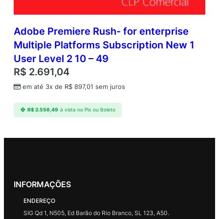
Adobe Premiere Rush- for enterprise
Multiple Platforms Subscription New 1
User Level 2 10 – 49
R$
2.691,04
em até 3x de
R$
897,01
sem juros
R$
2.556,49
à vista no Pix ou Boleto
INFORMAÇÕES
ENDEREÇO
SIG Qd 1, N505, Ed Barão do Rio Branco, SL 123, A50.