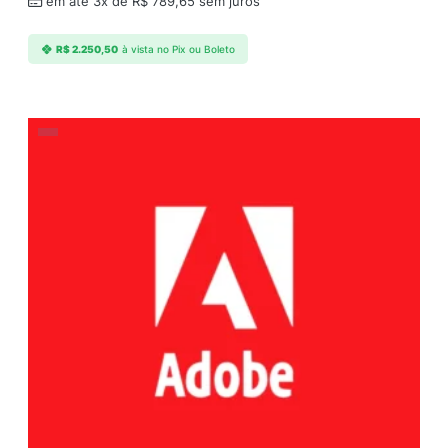
em até 3x de
R$
789,65
sem juros
R$
2.250,50
à vista no Pix ou Boleto