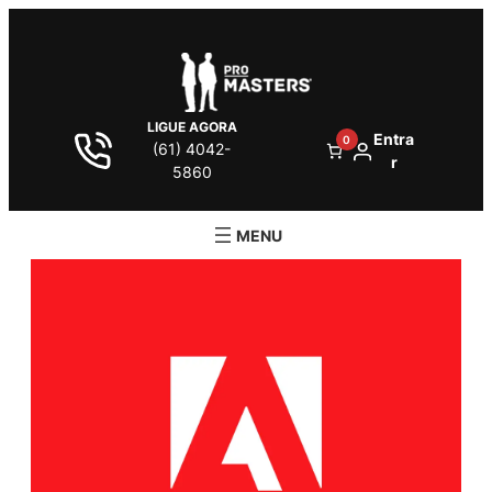
LIGUE AGORA
Entra
0
(61) 4042-
r
5860