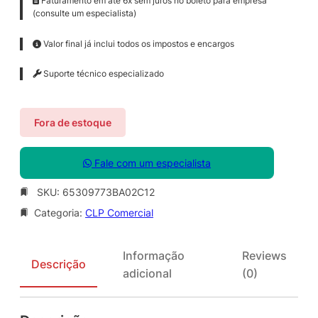
Faturamento em até 6x sem juros no boleto para empresa
(consulte um especialista)
Valor final já inclui todos os impostos e encargos
Suporte técnico especializado
Fora de estoque
Fale com um especialista
SKU:
65309773BA02C12
Categoria:
CLP Comercial
Informação
Reviews
Descrição
adicional
(0)