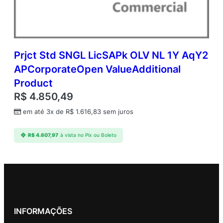
Prjct Std SNGL LicSAPk OLV NL 1Y AqY2
APCorporateOpen ValueAdditional
Product
R$
4.850,49
em até 3x de
R$
1.616,83
sem juros
R$
4.607,97
à vista no Pix ou Boleto
INFORMAÇÕES