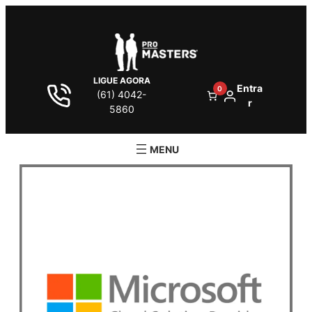
LIGUE AGORA
Entra
0
(61) 4042-
r
5860