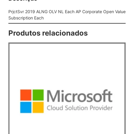
G
O
PrjctSvr 2019 ALNG OLV NL Each AP Corporate Open Value
L
Subscription Each
V
N
Produtos relacionados
L
E
a
c
h
A
P
C
o
r
p
o
r
a
t
e