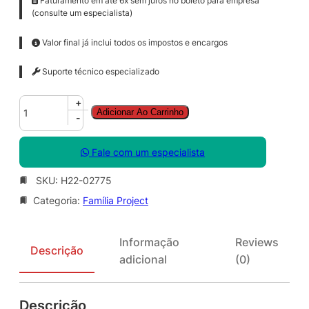
Faturamento em até 6x sem juros no boleto para empresa
(consulte um especialista)
Valor final já inclui todos os impostos e encargos
Suporte técnico especializado
P
+
Adicionar Ao Carrinho
r
-
j
c
Fale com um especialista
t
S
SKU:
H22-02775
v
Categoria:
Família Project
r
2
0
Informação
Reviews
1
Descrição
adicional
(0)
9
A
L
Descrição
N