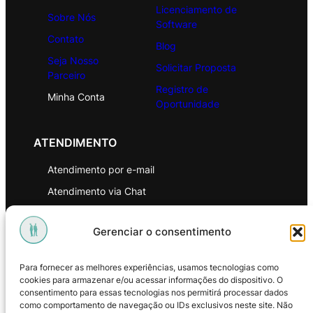
Licenciamento de
Sobre Nós
Software
Contato
Blog
Seja Nosso
Solicitar Proposta
Parceiro
Registro de
Minha Conta
Oportunidade
ATENDIMENTO
Atendimento por e-mail
Atendimento via Chat
WhatsApp
Gerenciar o consentimento
INSTITUCIONAL
Para fornecer as melhores experiências, usamos tecnologias como
Política de Privacidade
cookies para armazenar e/ou acessar informações do dispositivo. O
consentimento para essas tecnologias nos permitirá processar dados
Política de Troca e Devoluções
como comportamento de navegação ou IDs exclusivos neste site. Não