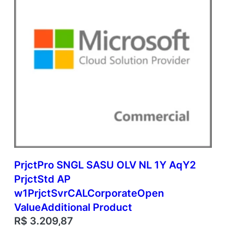
E
a
c
h
q
u
a
n
t
i
d
a
d
e
PrjctPro SNGL SASU OLV NL 1Y AqY2
PrjctStd AP
w1PrjctSvrCALCorporateOpen
ValueAdditional Product
R$
3.209,87