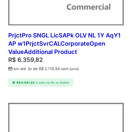
O
p
e
n
V
a
PrjctPro SNGL LicSAPk OLV NL 1Y AqY1
l
AP w1PrjctSvrCALCorporateOpen
u
ValueAdditional Product
e
S
R$
6.359,82
u
em até 3x de
R$
2.119,94
sem juros
b
s
c
R$
6.041,83
à vista no Pix ou Boleto
r
i
p
t
i
o
n