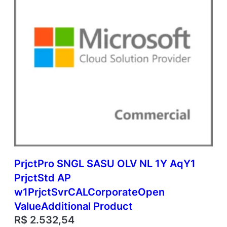
PrjctPro SNGL SASU OLV NL 1Y AqY1
PrjctStd AP
w1PrjctSvrCALCorporateOpen
ValueAdditional Product
R$
2.532,54