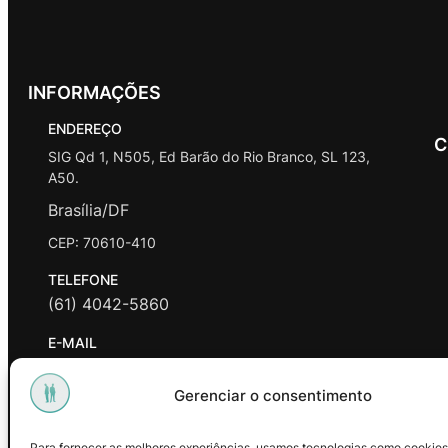
INFORMAÇÕES
ENDEREÇO
C
SIG Qd 1, N505, Ed Barão do Rio Branco, SL 123,
A50.
Brasília/DF
CEP: 70610-410
TELEFONE
(61) 4042-5860
E-MAIL
contato@promasters.net.br
Gerenciar o consentimento
HORÁRIO DE ATENDIMENTO
segunda a sexta das 9hrs às 18hrs exceto feriados.
Para fornecer as melhores experiências, usamos tecnologias como cookies