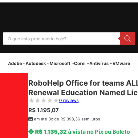
P
e
s
q
u
i
Adobe
Autodesk
Microsoft
Corel
Antivírus
VMware
s
a
r
p
RoboHelp Office for teams ALL
r
o
Renewal Education Named Lice
d
u
0 reviews
t
o
R$
1.195,07
s
em até 3x de
R$
398,36
sem juros
R$
1.135,32
à vista no Pix ou Boleto