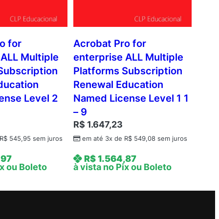
o for
Acrobat Pro for
 ALL Multiple
enterprise ALL Multiple
Subscription
Platforms Subscription
ducation
Renewal Education
ense Level 2
Named License Level 1 1
– 9
R$
1.647,23
R$
545,95
sem juros
em até 3x de
R$
549,08
sem juros
,97
R$
1.564,87
ix ou Boleto
à vista no Pix ou Boleto