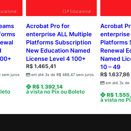
teams
Acrobat Pro for
Acrobat Pr
tforms
enterprise ALL Multiple
enterprise
newal
Platforms Subscription
Platforms 
d
New Education Named
Renewal E
100+
License Level 4 100+
Named Lic
R$
1.465,41
10 – 49
R$
1.637,86
8
sem juros
em até 3x de
R$
488,47
sem juros
em até 3x de
R$
1.392,14
oleto
à vista no Pix ou Boleto
R$
1.555
à vista no P